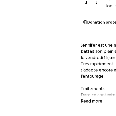
J
J
Joell
Donation prot
Jennifer est une 
battait son plein 
le vendredi 13 jui
Très rapidement, t
s’adapte encore à 
l’entourage.
Traitements
Dans ce contexte,
insécurité financ
Read more
dernièrement, ce 
système de santé