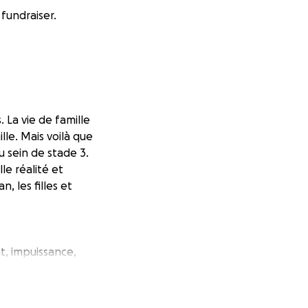
fundraiser.
 La vie de famille
lle. Mais voilà que
u sein de stade 3.
le réalité et
, les filles et
t, impuissance,
chimiothérapie
idement par le