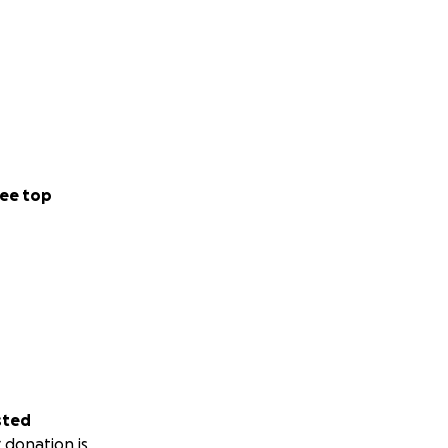
ee top
sted
 donation is