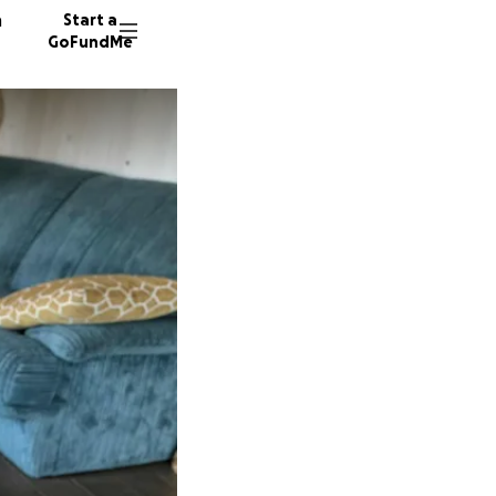
n
Start a
GoFundMe