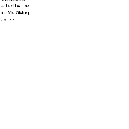
tected by the
undMe Giving
rantee