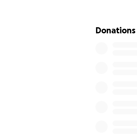
Elle suit présent
traitements aux 2
chirurgicale qui co
convalescence de 
Donations
traitements se te
sera mise sous ho
de sa vie, ceci a
dépendant.
Autant vous dire q
de sitôt, au mini
Pour l’instant, l
s’occuper de ses e
dû arrêter l’alla
petite a aussi dû
maman de vivre ce
est énorme.
Situation financiè