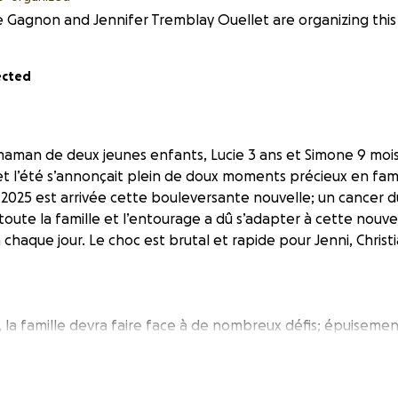
e Gagnon and Jennifer Tremblay Ouellet are organizing this 
ected
maman de deux jeunes enfants, Lucie 3 ans et Simone 9 mois.
et l’été s’annonçait plein de doux moments précieux en fami
n 2025 est arrivée cette bouleversante nouvelle; un cancer d
oute la famille et l’entourage a dû s’adapter à cette nouvel
chaque jour. Le choc est brutal et rapide pour Jenni, Christian
 la famille devra faire face à de nombreux défis; épuisemen
ière et j’en passe. Jennifer a commencé ses traitements de 
qui est une bonne chose car elle a été prise en charge rap
.