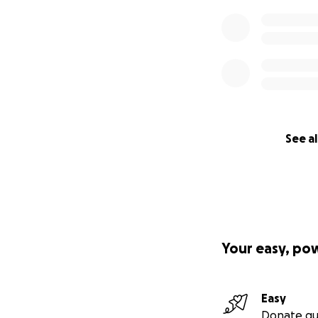
Merci énormémen
Objectif : 10 000$
See al
Your easy, po
Easy
Donate qu