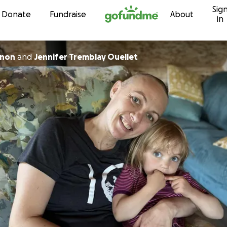
Sig
Skip to content
Donate
Fundraise
About
in
gnon
and
Jennifer Tremblay Ouellet