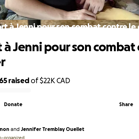
rt à Jenni pour son combat contre le 
 à Jenni pour son combat 
r
65
raised
of
$22K
CAD
Donate
Share
gnon
and
Jennifer Tremblay Ouellet
o-organized