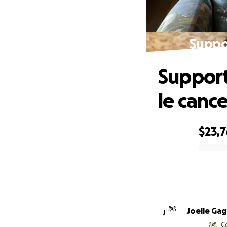
Suppo
Support
le cance
$23,7
0% complete
Joelle Ga
J
C