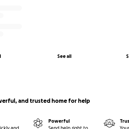
t pour eux.
l
See all
S
werful, and trusted home for help
Powerful
Tru
ickly and
Send help right to
Your