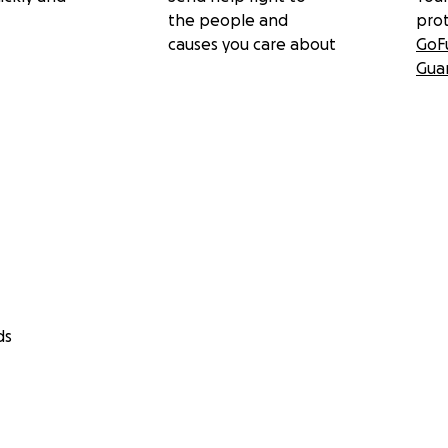
the people and
pro
causes you care about
GoF
Gua
ds