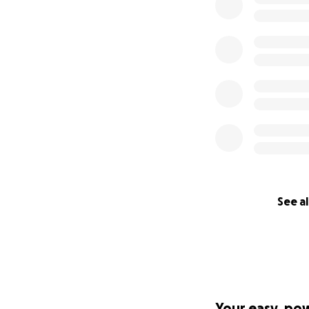
See al
Your easy, po