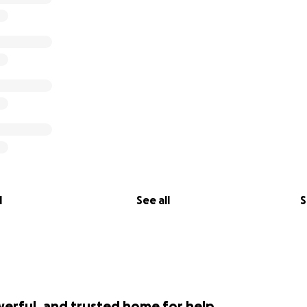
l
See all
S
werful, and trusted home for help