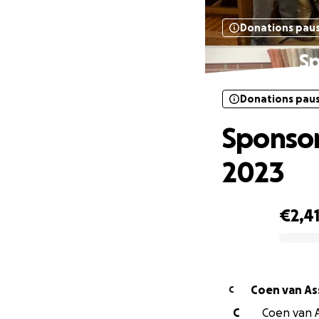
Donations pau
Sp
Donations pau
Sponsor
2023
€2,4
0% complete
Coen van 
C
C
Coen van As