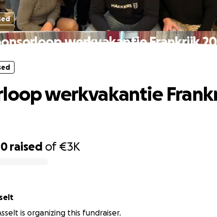
sed
onsorloop werkvakantie Frankrijk 2
sed
loop werkvakantie Frankr
10
raised
of
€3K
Asselt
selt is organizing this fundraiser.