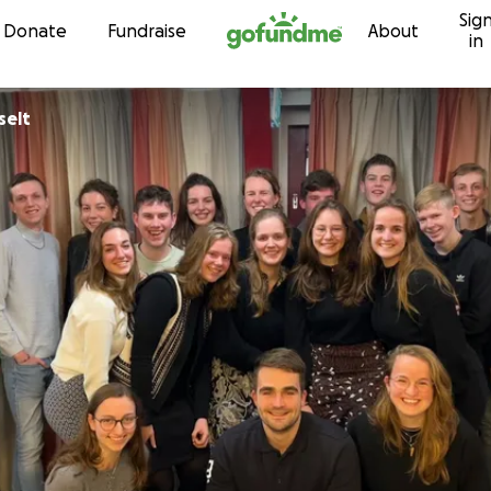
Sig
Skip to content
Donate
Fundraise
About
in
Asselt