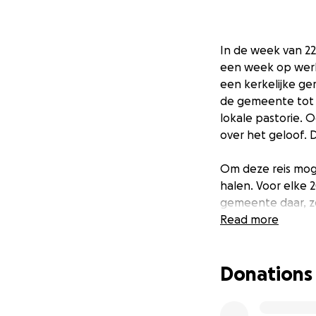
In de week van 22
een week op werk/
een kerkelijke ge
de gemeente tot s
lokale pastorie.
over het geloof. 
Om deze reis mog
halen. Voor elke 
gemeente daar, zo
plaatsvinden.
Read more
Helpt u mee?
Donations
Houd onze sociale
Instagram: werkva