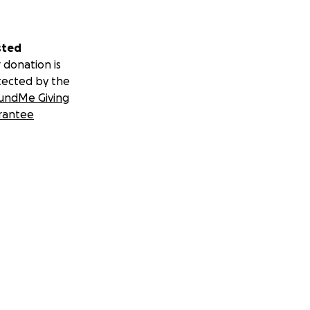
sted
 donation is
tected by the
undMe Giving
rantee