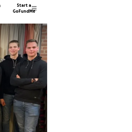
n
Start a
GoFundMe
P
M
71 dono