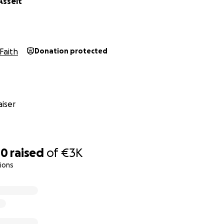
Asselt
Faith
Donation protected
iser
10
raised
of
€3K
ions