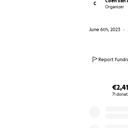
Coen van 
C
Organizer
June 6th, 2023
Report fundra
€2,4
71 donat
0% complete