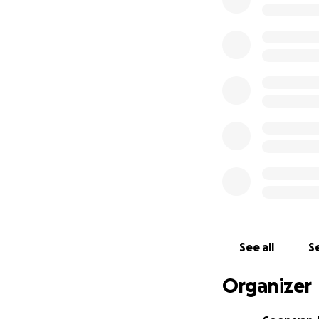
Facebook: Reflec
*Met een maximu
See all
Se
Organizer