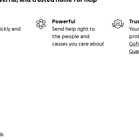
Powerful
Tru
ickly and
Send help right to
Your
the people and
pro
causes you care about
GoF
Gua
ds