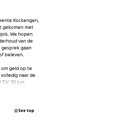
meente Kockengen,
act gekomen met
uéjols. We hopen
nderhoud van de
n gesprek gaan
of beleven.
 om geld op te
 volledig naar de
D.V. 30 juni
See top