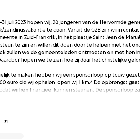
-31 juli 2023 hopen wij, 20 jongeren van de Hervormde ge
zendingsvakantie te gaan. Vanuit de GZB zijn wij in cont
meente in Zuid-Frankrijk, in het plaatsje Saint Jean de Mar
teun te zijn en willen dit doen door te helpen met het o
 Ook zullen we de gemeenteleden ontmoeten en met hen i
Daardoor hopen we te zien hoe zij daar het christelijke gelo
elijk te maken hebben wij een sponsorloop op touw gezet
200 euro die wij ophalen lopen wij 1 km.* De opbrengst gaat
dat wij hen financieel kunnen steunen. De sponsorloop zal 
71
 media in de gaten!
kantiefrankrijk_2023