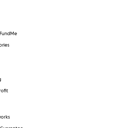
GoFundMe
ories
g
ofit
orks