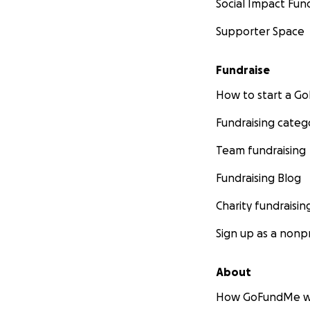
Social Impact Fun
cependant nous av
une fois les coût
Supporter Space
pour enfants.
Fundraise
Vue d'ensemble:
How to start a 
La décision du go
Fundraising categ
problème du plan 
du plan.
La pétiti
Team fundraising
du Québec», de
écoles, une option
Fundraising Blog
désirent, et des 
Charity fundraisin
objectifs réalisab
Sign up as a nonpr
Malheureusement, 
toutes ces préoc
About
seulement à d'in
mais également un
How GoFundMe w
dans les écoles s