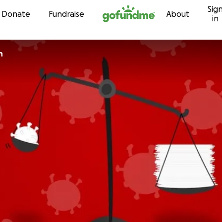
Sig
Skip to content
Donate
Fundraise
About
in
n