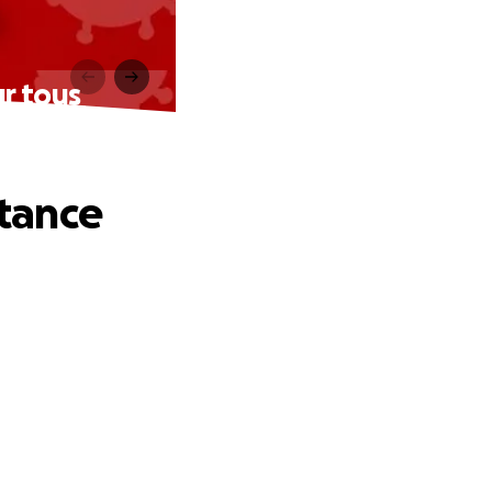
ur tous
stance