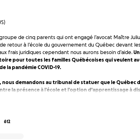
S)
groupe de cinq parents qui ont engagé l’avocat Maître Juli
 de retour à l’école du gouvernement du Québec devant les
aux frais juridiques cependant nous aurons besoin d’aide.
Un
toire pour toutes les familles Québécoises qui veulent avo
 de la pandémie COVID-19.
, nous demandons au tribunal de statuer que le Québec 
entre la présence à l’école et l’option d'apprentissage à d
 année scolaire.
, la présence physique dans les écoles est obligatoire, et i
sique ou de règles relatives au port du couvre-visage dans
612
 option d'exemption médicale, mais poursuivez votre lectur
lèmes et les limites qui en découlent. La seule autre optio