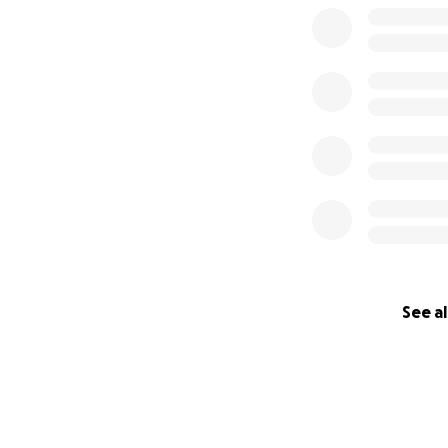
comme le SRAS-CoV
complexe, la scien
d'exemptions médi
sujette au débat 
médicales soient 
accessible à tous 
2) Pour certains é
ministère de l'Éd
d'option d'ensei
de la taille des c
et limitent le por
De plus, il n’y a 
See al
réduire le risque
sont inacceptable
COVID-19 au pays.
du virus que la Q
protocoles plus p