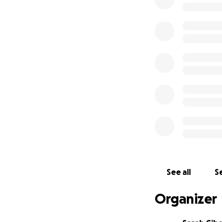
se retirer complè
indépendant. Très 
l’éducation avec u
Mais vous seriez 
cherchent comment
Jusqu'à présent, 
est en cours de 
appuyons ces fami
ligne.
Nous ne dem
pour l'instant, e
que le gouvernem
Nous avons transm
réseaux sociaux. 
See all
Se
moins de deux sem
concernés (la pét
Organizer
pas répondu ni bo