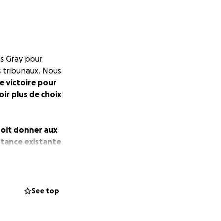
us Gray pour
 tribunaux. Nous
e victoire pour
ir plus de choix
doit donner aux
istance existante
l n'y aura pas de
 les salles de
See top
e pour comprendre
n possible est de