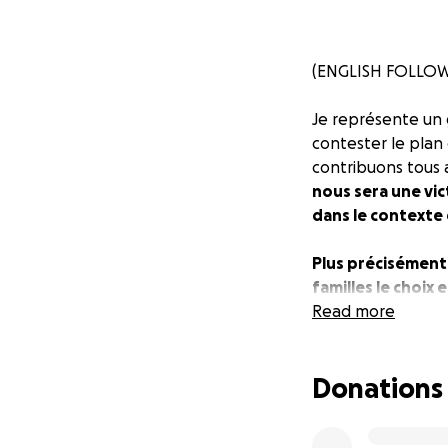
(ENGLISH FOLLOW
Je représente un 
contester le plan
contribuons tous 
nous sera une vic
dans le contexte
Plus précisément
familles le choix 
au cours de cette
Read more
À l'heure actuelle
Donations
distanciation phy
classe.
Il y a une
les nombreux prob