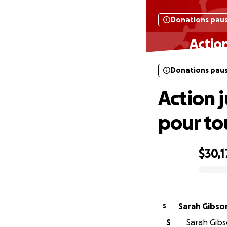
Donations pau
Action
Donations pau
Action j
pour to
$30,1
0% complete
Sarah Gibso
S
S
Sarah Gibso