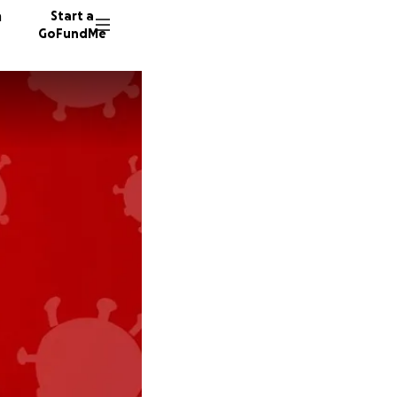
n
Start a
GoFundMe
S
G
612 don