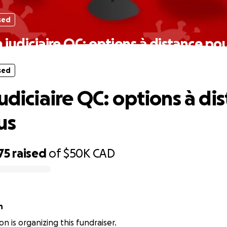
sed
 judiciaire QC: options à distance po
sed
udiciaire QC: options à di
us
75
raised
of
$50K
CAD
n
n is organizing this fundraiser.