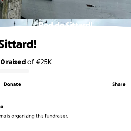
Red de Sittard!
Sittard!
10
raised
of
€25K
Donate
Share
ma
ma is organizing this fundraiser.