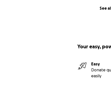
See al
Your easy, po
Easy
Donate qu
easily