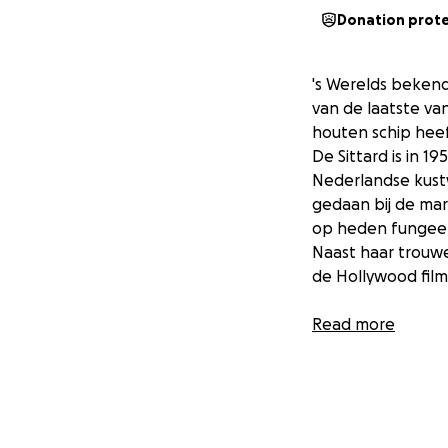
Donation prot
's Werelds bekend
van de laatste va
houten schip heef
De Sittard is in 
Nederlandse kustw
gedaan bij de mar
op heden fungeert
Naast haar trouwe
de Hollywood fil
Van de houten ro
Read more
en Eikenhout. Om
geschiedenis en 
worden!