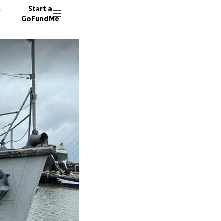
n
Start a
GoFundMe
141 don