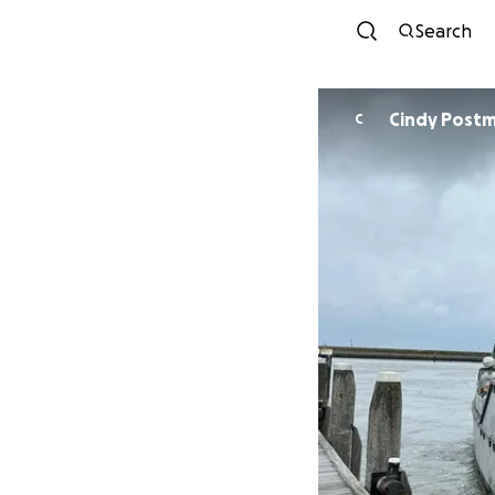
Search
Cindy Post
C