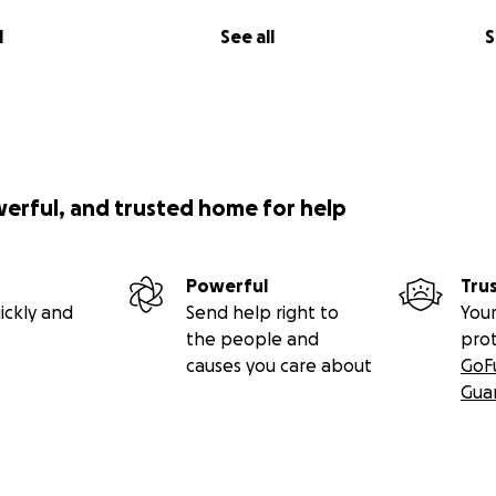
l
See all
S
werful, and trusted home for help
Powerful
Tru
ickly and
Send help right to
Your
the people and
pro
causes you care about
GoF
Gua