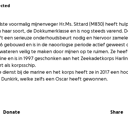
ected
ste voormalig mijnenveger Hr.Ms. Sittard (M830) heeft hulp
n haar soort, de Dokkumerklasse en is nog steeds varend. De
t een serieuze onderhoudsbeurt nodig en hiervoor zamelen
1956 gebouwd en is in de naoorlogse periode actief geweest
ateren veilig te maken door mijnen op te ruimen. Ze heeft
ine en is in 1997 geschonken aan het Zeekadetkorps Harling
 als korpsschip.
 dienst bij de marine en het korps heeft ze in 2017 een ho
m Dunkirk, welke zelfs een Oscar heeft gewonnen.
mp van het schip moeten grote delen vervangen worden. D
 de kosten hiervan te kunnen dragen vragen we u om een 
legende van dit schip voor de volgende generatie levend 
Donate
Share