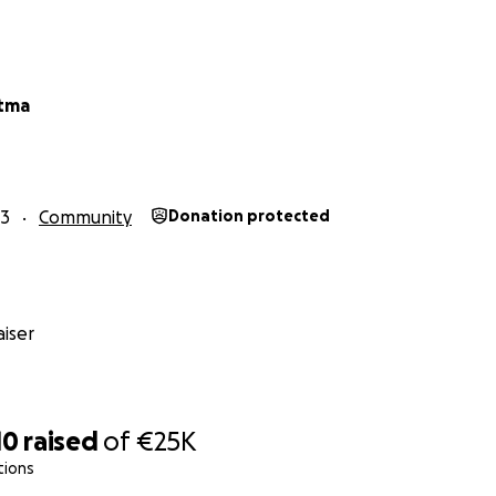
stma
23
Community
Donation protected
iser
10
raised
of
€25K
tions