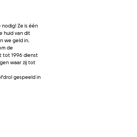
 nodig! Ze is één
 huid van dit
 we geld in.
 om de
 tot 1996 dienst
en waar zij tot
ofdrol gespeeld in
it kan door Teak
bijdrage zodat de
gehouden kan