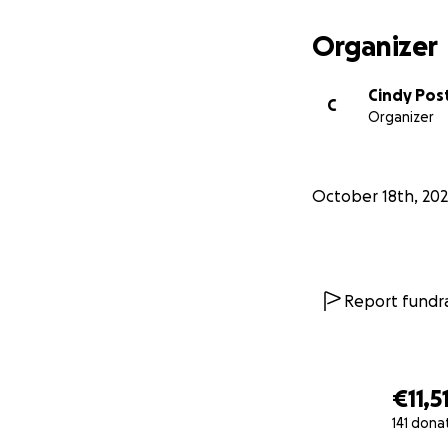
Organizer
Cindy Po
C
Organizer
October 18th, 20
Report fundra
€11,5
141 dona