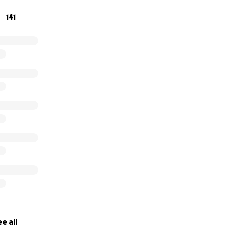
141
e all