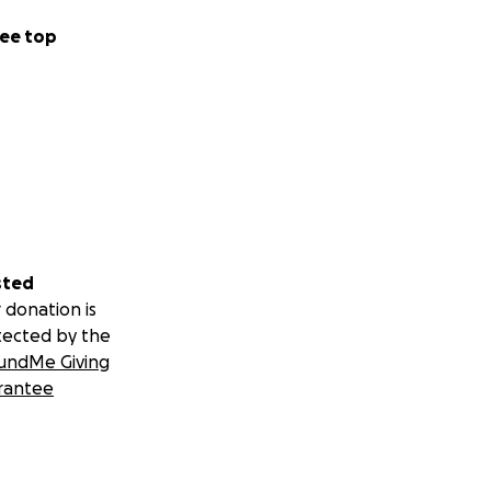
ee top
sted
 donation is
tected by the
undMe Giving
rantee