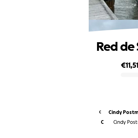
Red de 
€11,5
0% complete
Cindy Post
C
C
Cindy Post