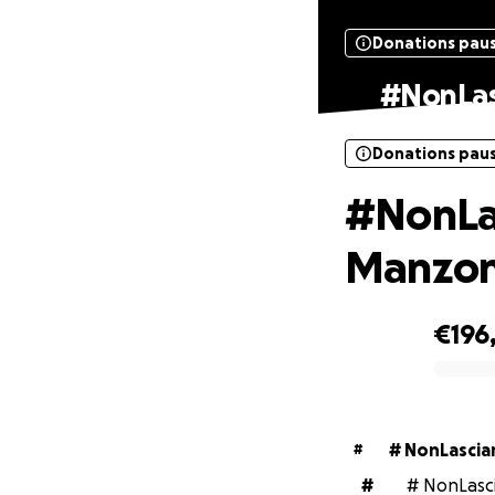
Donations pau
#NonLas
Donations pau
#NonLa
Manzoni
€196
0% complete
# NonLasci
#
#
# NonLasci