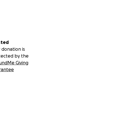
sted
 donation is
tected by the
undMe Giving
rantee