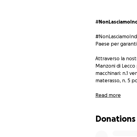
#
NonLasciamoIn
#NonLasciamoIndie
Paese per garantir
Attraverso la nos
Manzoni di Lecco 
macchinari: n.1 ve
materasso, n. 5 p
Insieme al dott. 
Read more
garantiamo il corr
Donations
Aiutateci anche c
momento: #NonLa