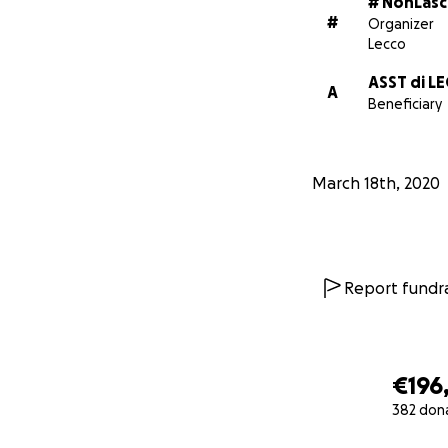
# NonLas
Founders of the I
#
Organizer
Petagna, Maria Ang
Lecco
Spartan Tech Srl,
ASST di L
Junior Enterprise 
A
Beneficiary
Italia.
March 18th, 2020
Report fundra
€196
382 don
0% complete