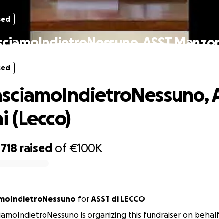
sed
ciamoIndietroNessuno, ASST Manzoni
sed
sciamoIndietroNessuno, 
 (Lecco)
,718
raised
of
€100K
amoIndietroNessuno
for
ASST di LECCO
amoIndietroNessuno is organizing this fundraiser on behalf