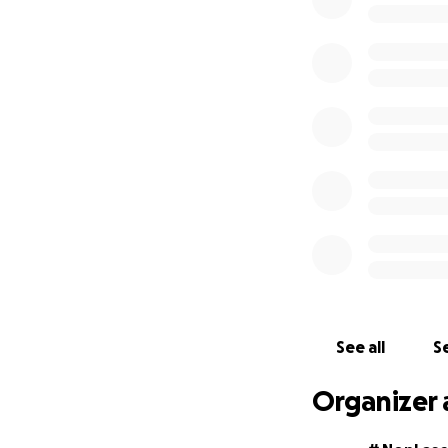
Founder dell’Iniz
Petagna, Maria Ang
Spartan Tech Srl,
Junior Enterprise 
Italia.
--
A large number of 
The #NonLasciamo
concretely suppor
Through our campa
greatest difficul
the world of rese
See all
Se
Help us with a sm
Organizer 
#NonLasciamoInd