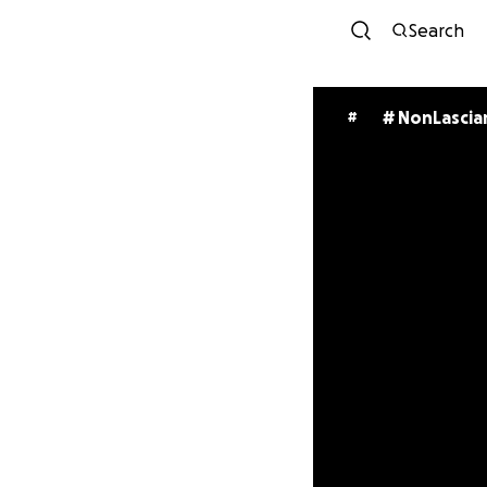
Search
# NonLasci
#