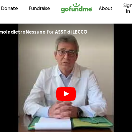
Sig
Skip to content
Donate
Fundraise
About
in
amoIndietroNessuno
for
ASST di LECCO