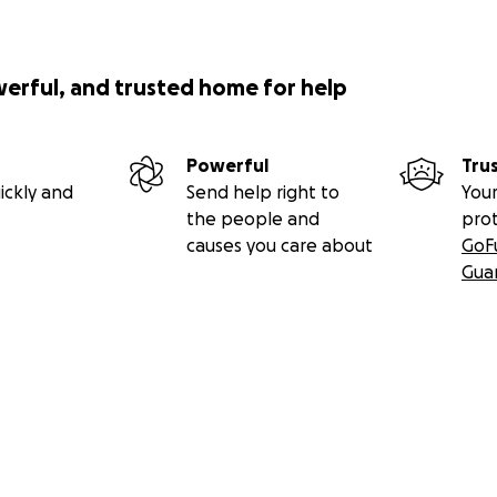
werful, and trusted home for help
Powerful
Tru
ickly and
Send help right to
Your
the people and
pro
causes you care about
GoF
Gua