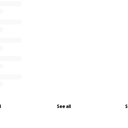
l
See all
S