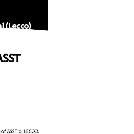
 (Lecco)
ASST
 of ASST di LECCO.