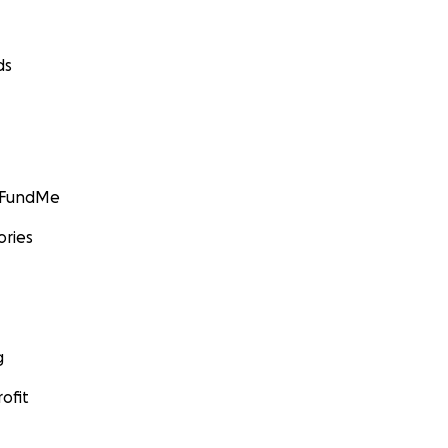
ds
GoFundMe
ories
g
ofit