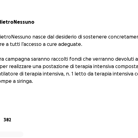
dietroNessuno
troNessuno nasce dal desiderio di sostenere concretament
e a tutti l’accesso a cure adeguate.
tra campagna saranno raccolti fondi che verranno devoluti 
per realizzare una postazione di terapia intensiva composta
ntilatore di terapia intensiva, n. 1 letto da terapia intensiva
ompe a siringa.
Stefano Cappoli Dirigente medico Urologo dell’Ospedale di L
etto e trasparente utilizzo dei fondi raccolti.
on una piccola donazione a condividere il messaggio più imp
382
sciamoIndietroNessuno