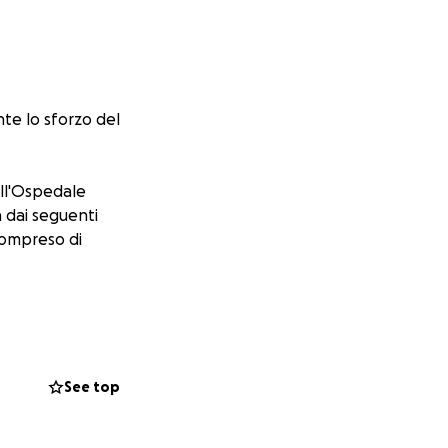
e lo sforzo del
all'Ospedale
 dai seguenti
 compreso di
ecco vi
ortante in questo
See top