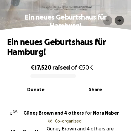
Ein neues Geburtshaus für
Hamburg!
Ein neues Geburtshaus für
Hamburg!
€17,520
raised
of
€50K
0% complete
Donate
Share
Güneş Brown and 4 others
for
Nora Naber
G
Co-organized
Güneş Brown and 4 others are