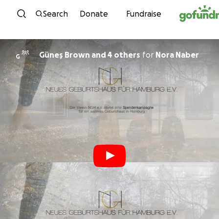
Skip to content
Search
Donate
Fundraise
Güneş Brown and 4 others
for
Nora Naber
G