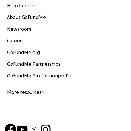
Help Center
About GoFundMe
Newsroom
Careers
GoFundMe.org
GoFundMe Partnerships
GoFundMe Pro for nonprofits
More resources