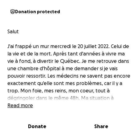
Donation protected
Salut
J'ai frappé un mur mercredi le 20 juillet 2022. Celui de
la vie et de la mort. Après tant d'années à vivre ma
vie à fond, à divertir le Québec. Je me retrouve dans
une chambre d'hôpital à me demander si je vais
pouvoir ressortir. Les médecins ne savent pas encore
exactement qu'elle sont mes problèmes, car il y a
trop. Mon foie, mes reins, mon coeur, tout à
dégringoler dans le même 48h. Ma situation à
commencé avec un mal de gencive et ensuite toute
Read more
à empirer. Ce que j'aimerais faire avec les dons
recueillis. Se serais de faire un nouveau départ dans
Donate
Share
ma vie. La vie m'a donné un signe qu'il faut que je
prennes soin et je compte bien l'écouter. Je