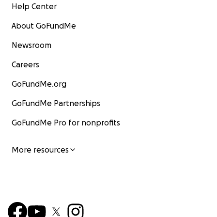
Help Center
About GoFundMe
Newsroom
Careers
GoFundMe.org
GoFundMe Partnerships
GoFundMe Pro for nonprofits
More resources