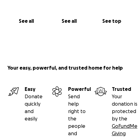
See all
See all
See top
Your easy, powerful, and trusted home for help
Easy
Powerful
Trusted
Donate
Send
Your
quickly
help
donation is
and
right to
protected
easily
the
by the
people
GoFundMe
and
Giving