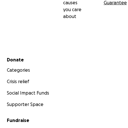
causes
Guarantee
you care
about
Secondary menu
Donate
Categories
Crisis relief
Social Impact Funds
Supporter Space
Fundraise