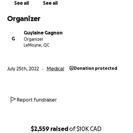
See all
See all
Organizer
Guylaine Gagnon
G
Organizer
LeMoyne, QC
July 25th, 2022
Medical
Donation protected
Report fundraiser
$2,559
raised
of
$10K
CAD