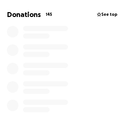
commencerai par déménager sur la rive-nord. Sa fais
15 ans que j'habite dans mon appartement et
Donations
145
See top
changer d'habitat serait un bon commencement
pour m'aider à traverser cette phase. De nouveaux
électros usagé serait un besoin, car les miens sont
désuets. Un appartement sans coquerelle serait un
vent de fraîcheur pour moi. J'aimerais aussi me faire
arracher les dents et me faire installer un dentier. Je
m'ennuie du beau sourire que j'avais à l'époque,
avant ma dérape dans le monde des clients et des
substances.
Si tout rentre dans l'ordre, je vais devoir aller à
l'hôpital 3 fois semaine pour faire des dialyses. Alors
pu d'alcool/substances.
Guylaine