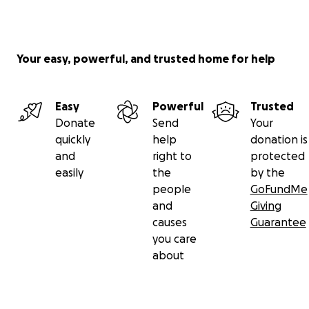
Your easy, powerful, and trusted home for help
Easy
Powerful
Trusted
Donate
Send
Your
quickly
help
donation is
and
right to
protected
easily
the
by the
people
GoFundMe
and
Giving
causes
Guarantee
you care
about