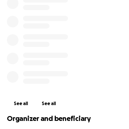
rollstuhlgerechtes Bad, keine geeignete Toilette.
Die untere Etage ist durch eine zu schmale Treppe
für sie nun unzugänglich geworden. Deswegen
wollen wir wenigstens versuchen die obere Etage
für sie nutzbar zu machen.
Damit sie wieder in ihr Zuhause zurückkehren kann,
sind umfangreiche Umbauten notwendig:
• ein Außen-Treppenlift zur Eingangstür
• eine barrierefreie Dusche und Toilette
• weitere Anpassungen im Alltag für mehr
Selbstständigkeit
Diese Maßnahmen sind existenziell für sie – aber
leider auch teuer.
See all
See all
Mehr, als wir als Familie aufbringen können.
Organizer and beneficiary
Deshalb bitten wir euch von Herzen: