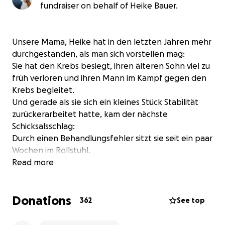
fundraiser on behalf of Heike Bauer.
Unsere Mama, Heike hat in den letzten Jahren mehr
durchgestanden, als man sich vorstellen mag:
Sie hat den Krebs besiegt, ihren älteren Sohn viel zu
früh verloren und ihren Mann im Kampf gegen den
Krebs begleitet.
Und gerade als sie sich ein kleines Stück Stabilität
zurückerarbeitet hatte, kam der nächste
Schicksalsschlag:
Durch einen Behandlungsfehler sitzt sie seit ein paar
Wochen im Rollstuhl.
Read more
Aktuell ist sie in einer Reha und kämpft mit viel Mut
und Willenskraft dafür, sich auf das Leben im
Donations
Rollstuhl einzustellen. Doch:
362
See top
Sie kann nicht mehr in ihr Zuhause zurück.
Ihr Reihenhaus ist nicht barrierefrei – kein Lift, kein