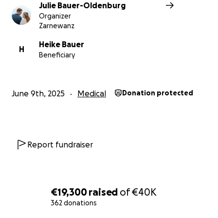
Helft mit, Heike ein Leben in Würde,
Julie Bauer-Oldenburg
Selbstbestimmung und in den eigenen vier Wänden
Organizer
zu ermöglichen.
Zarnewanz
Heike Bauer
Jeder Beitrag – ob groß oder klein – ist eine echte
H
Beneficiary
Unterstützung.
Und selbst das Teilen dieser Kampagne kann bereits
helfen.
June 9th, 2025
Medical
Donation protected
Danke für eure Hilfe und euer Mitgefühl.
Hans & Julie
Report fundraiser
€19,300
raised
of
€40K
362 donations