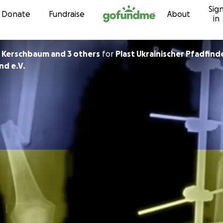
Sig
Skip to content
Donate
Fundraise
About
in
n Kerschbaum and 3 others
for
Plast Ukrainischer Pfadfind
nd e.V.