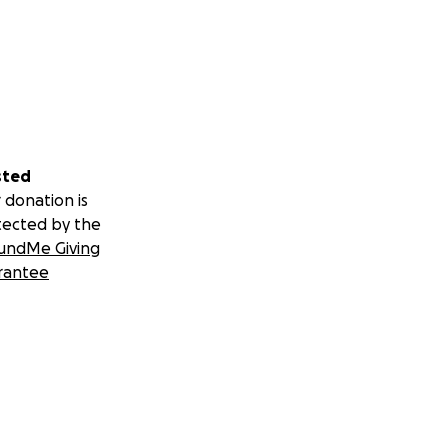
sted
 donation is
tected by the
undMe Giving
rantee