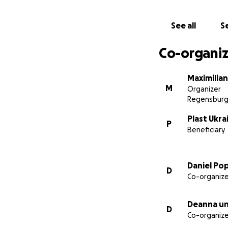
See all
Se
Co-organiz
Maximilia
M
Organizer
Regensbur
Plast Ukra
P
Beneficiary
Daniel Po
D
Co-organize
Deanna un
D
Co-organize