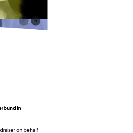
erbund in
draiser on behalf