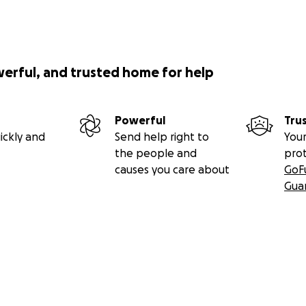
werful, and trusted home for help
Powerful
Tru
ickly and
Send help right to
Your
the people and
pro
causes you care about
GoF
Gua