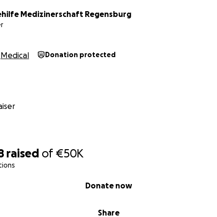
ehilfe Medizinerschaft Regensburg
r
Medical
Donation protected
iser
8
raised
of
€50K
tions
Donate now
Share