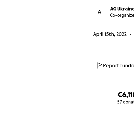
AG Ukrain
A
Co-organize
April 15th, 2022
Report fundra
€6,11
57 dona
0% complete