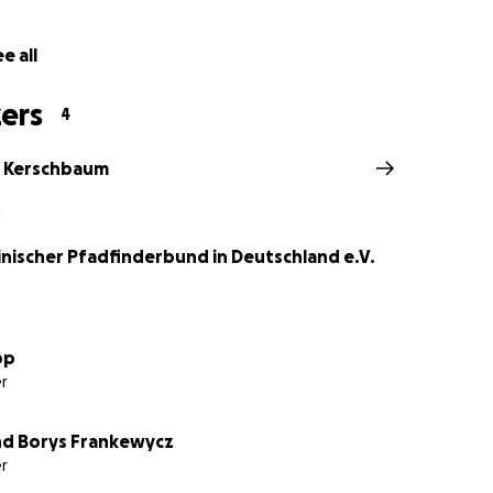
e all
ers
4
n Kerschbaum
g
inischer Pfadfinderbund in Deutschland e.V.
pp
r
d Borys Frankewycz
r