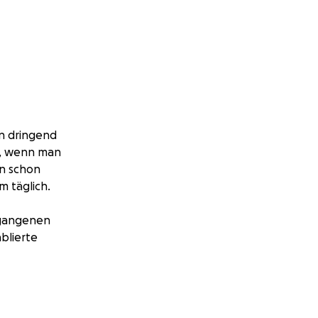
en dringend
s, wenn man
in schon
 täglich.
rgangenen
blierte
ure, um die vielen
um eine
große