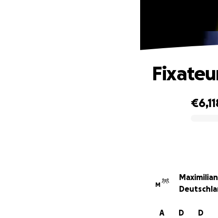
Fixateu
€6,11
0% complete
Maximilia
M
Deutschla
A
D
D