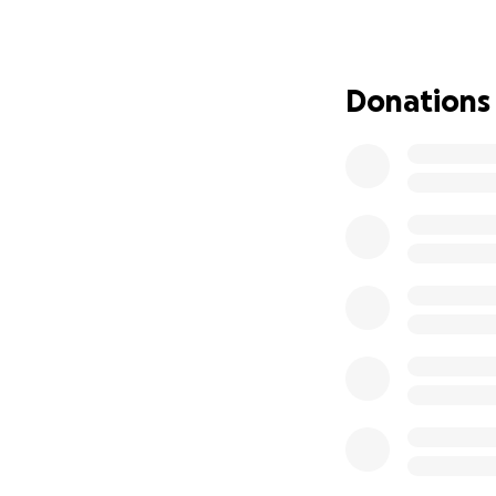
Anzahl an Fixate
direkt an die Ziel
Ukrainehilfe Med
Donations
Also, liebe Unfal
geht und verlink
(Die finanzielle 
Pfadfinderbund i
Spende i.H.v. €50
über den Kontakt
Spendendatum.
Bei Fragen einfac
Besten Dank für 
Max Kerschbaum et 