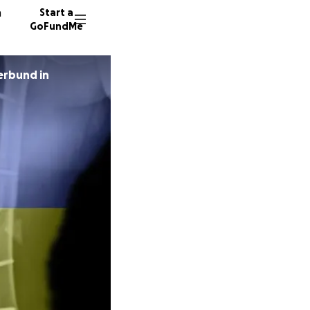
n
Start a
GoFundMe
erbund in
S
A
57 dono