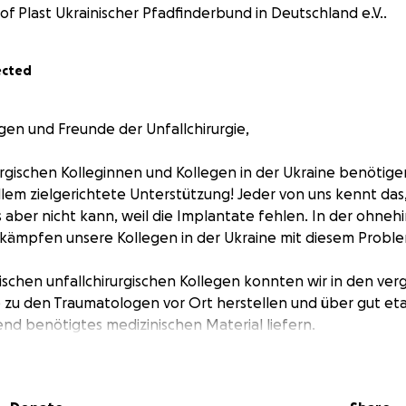
of Plast Ukrainischer Pfadfinderbund in Deutschland e.V..
ected
rgen und Freunde der Unfallchirurgie,
urgischen Kolleginnen und Kollegen in der Ukraine benötig
llem zielgerichtete Unterstützung! Jeder von uns kennt da
s aber nicht kann, weil die Implantate fehlen. In der ohneh
kämpfen unsere Kollegen in der Ukraine mit diesem Problem
ischen unfallchirurgischen Kollegen konnten wir in den ve
zu den Traumatologen vor Ort herstellen und über gut eta
nd benötigtes medizinischen Material liefern.
urgischen Kollegen in der Ukraine bitten dringend um Fixate
ngen behandeln zu können. Deswegen sammeln wir Geld, 