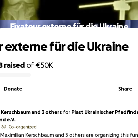
Fixateur externe für die Ukraine
r externe für die Ukraine
8
raised
of
€50K
Donate
Share
n Kerschbaum and 3 others
for
Plast Ukrainischer Pfadfind
nd e.V.
Co-organized
Maximilian Kerschbaum and 3 others are organizing this fun