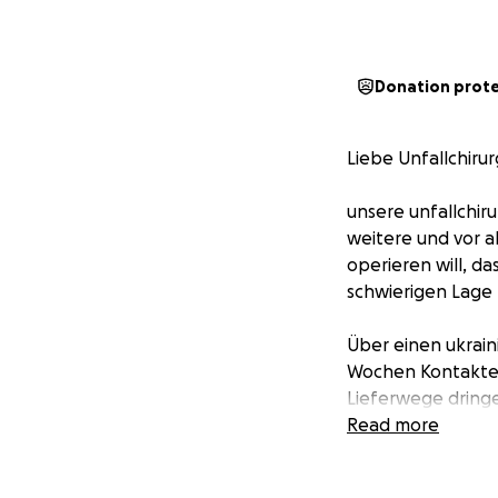
Donation prot
Liebe Unfallchiru
unsere unfallchir
weitere und vor a
operieren will, da
schwierigen Lage 
Über einen ukrain
Wochen Kontakte 
Lieferwege dringe
Read more
Unsere unfallchir
offenen Verletzu