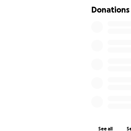
machen. Seit Jahr
Donations
Oasen verwandelt.
Libanesen, Syrern
lernen und dann i
Beirut gemacht, sow
Zur Zeit ist meine
wie mann sitzt, s
grundlegende Ther
deutlich mehr und
Vieles davon werd
meiner Mutter ab
wurde.
Sie braucht zum B
müssten 2 Stunden
Stunde Logopädie 
See all
Se