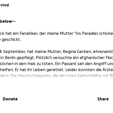
ected
 below--
ck hat ein Fanatiker, der meine Mutter "ins Paradies schicke
e geschickt.
4. September, hat meine Mutter, Regina Gerken, ehrenamtl
in Berlin gepflegt. Plötzlich versuchte ein afghanischer Flüc
ichen in den Hals zu töten. Ein Passant sah den Angriff un
helfen. Er hat ihr Leben gerettet. Leider konnten die Ärz
dern: Die Hauptschlagader, die die Linke Gehirnhälfte mit Bl
zerstört. Sie erlitt einen schweren Hirninfarkt, woraufhin d
te abstarb. An dem Tag verlor Regina die Fähigkeit zu sprec
t seitdem halbseitig gelähmt.
Donate
Share
 der Polizei sagte, er habe meine Mutter "ins Paradies schic
s meine Mutter grade dabei war, die Welt selber zu einem 