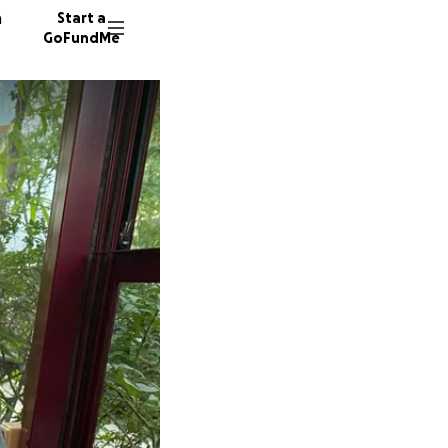
n
Start a
GoFundMe
B
D
3623 do