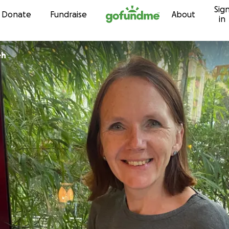
Sig
Skip to content
Donate
Fundraise
About
in
eh