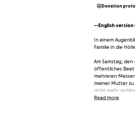
Donation prot
--English version
In einem Augenbli
Familie in die Höll
Am Samstag, den 
öffentliches Beet 
mehreren Messerst
meiner Mutter zu 
nicht mehr verhin
wurde irreparabel 
Read more
linken Gehirnhälf
verstehen, und is
Der Fanatiker, der
wusste nicht, das