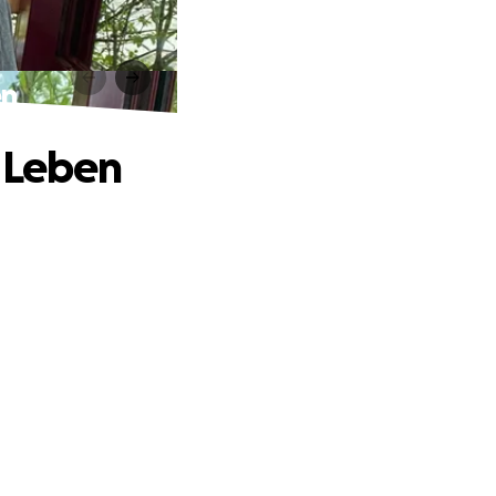
en
s Leben