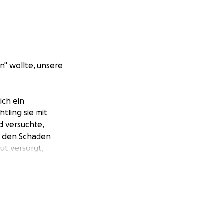
n" wollte, unsere
ich ein
htling sie mit
d versuchte,
te den Schaden
ut versorgt,
er Großteil der
hen, Sprache zu
ken" wollen,
schöneren Ort zu