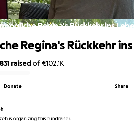
rmögliche Regina's Rückkehr ins Leb
che Regina's Rückkehr in
831
raised
of
€102.1K
Donate
Share
eh
h is organizing this fundraiser.