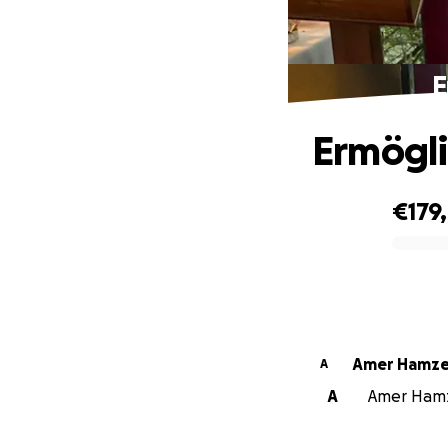
E
Ermögli
€179,
0% complete
Amer Hamz
A
A
Amer Hamze