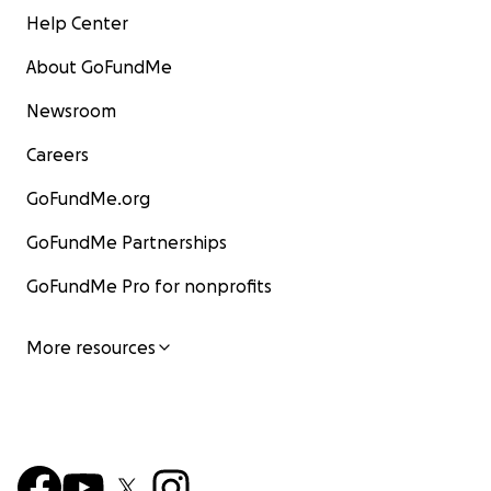
Help Center
About GoFundMe
Newsroom
Careers
GoFundMe.org
GoFundMe Partnerships
GoFundMe Pro for nonprofits
More resources