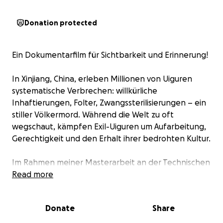
Donation protected
Ein Dokumentarfilm für Sichtbarkeit und Erinnerung!
In Xinjiang, China, erleben Millionen von Uiguren
systematische Verbrechen: willkürliche
Inhaftierungen, Folter, Zwangssterilisierungen – ein
stiller Völkermord. Während die Welt zu oft
wegschaut, kämpfen Exil-Uiguren um Aufarbeitung,
Gerechtigkeit und den Erhalt ihrer bedrohten Kultur.
Im Rahmen meiner Masterarbeit an der Technischen
Hochschule Würzburg-Schweinfurt produziere ich
Read more
einen Dokumentarfilm, der das Leben der Exil-
Uiguren beleuchtet – ihre Verluste, ihren Widerstand
Donate
Share
und ihre Hoffnungen. Diesen Herbst möchten wir
das Projekt in Istanbul realisieren: gemeinsam mit