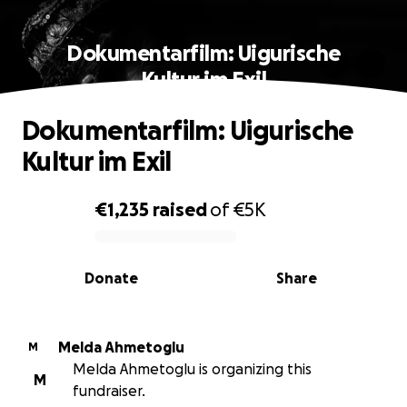
Dokumentarfilm: Uigurische
Kultur im Exil
Dokumentarfilm: Uigurische
Kultur im Exil
€1,235
raised
of
€5K
0% complete
Donate
Share
Melda Ahmetoglu
M
Melda Ahmetoglu is organizing this
M
fundraiser.