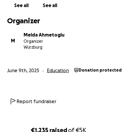
Jeder Beitrag hilft, diesen Film zu verwirklichen und
See all
See all
den Uiguren eine Stimme zu geben.
Organizer
Lasst uns gemeinsam dafür sorgen, dass das
Schweigen durchbrochen wird.
Melda Ahmetoglu
M
Organizer
Wir sind dankbar für jede Spende und freuen uns auf
Würzburg
die Verwirklichung dieses lang ersehnten Projekts!
June 9th, 2025
Education
Donation protected
EN:
A Documentary Film for Visibility and Remembrance!
Report fundraiser
In Xinjiang, China, millions of Uyghurs are subjected
to systematic crimes: arbitrary detentions, torture,
forced sterilizations – a silent genocide. While the
€1,235
raised
of
€5K