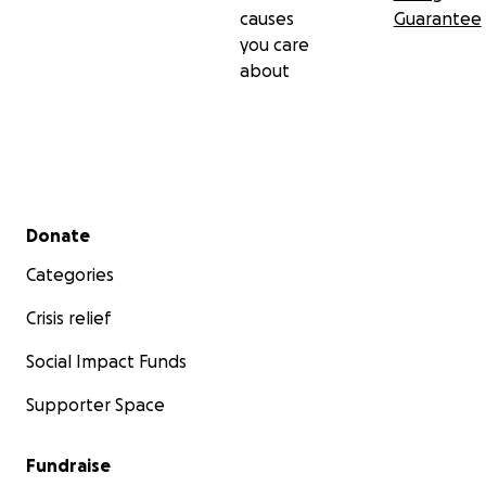
causes
Guarantee
you care
about
Secondary menu
Donate
Categories
Crisis relief
Social Impact Funds
Supporter Space
Fundraise