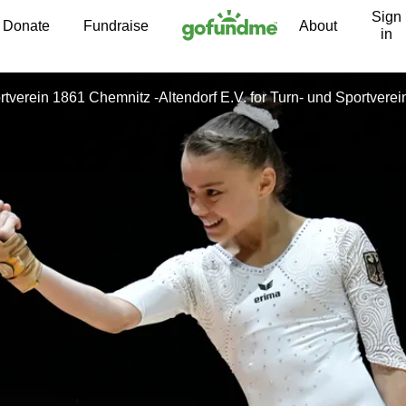
Sign
Skip to content
Donate
Fundraise
About
in
tverein 1861 Chemnitz -Altendorf E.V.
for
Turn- und Sportvere