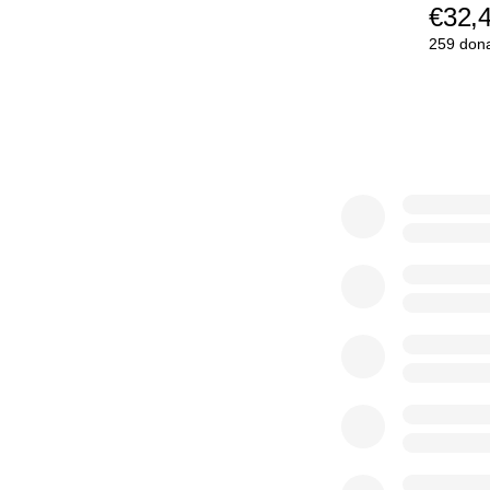
€32,
259 dona
0% complete