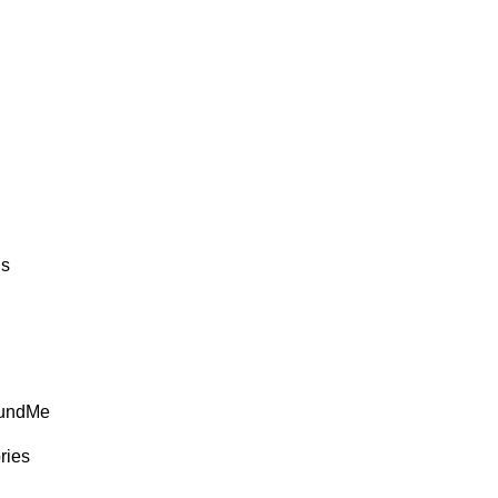
ds
FundMe
ries