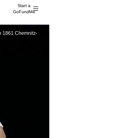
Start a
GoFundMe
in 1861 Chemnitz-
A
259 don