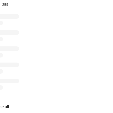
259
ee all