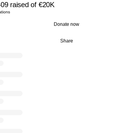
409
raised
of
€20K
tions
Donate now
Share