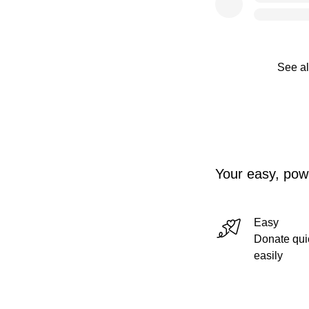
See al
Your easy, powe
Easy
Donate qui
easily