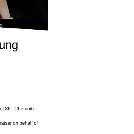
g
tung
in 1861 Chemnitz-
aiser on behalf of