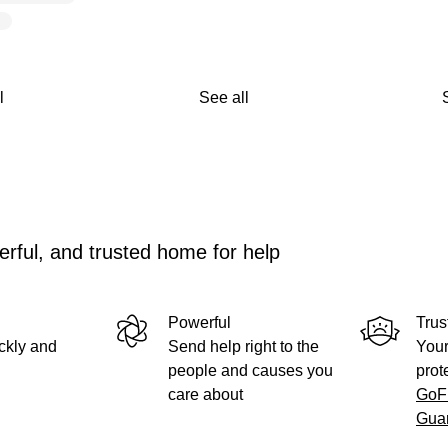
l
See all
rful, and trusted home for help
Powerful
Trus
ckly and
Send help right to the
Your
people and causes you
prot
care about
GoF
Gua