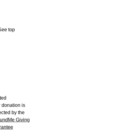
See top
ted
 donation is
ected by the
undMe Giving
rantee