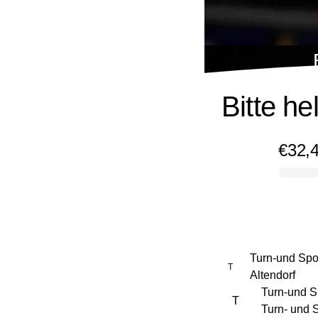
Bitte he
€32,
0% complete
Turn-und Spor
T
Altendorf
Turn-und Sp
T
Turn- und 