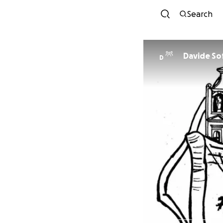
Search
Davide Sof
D