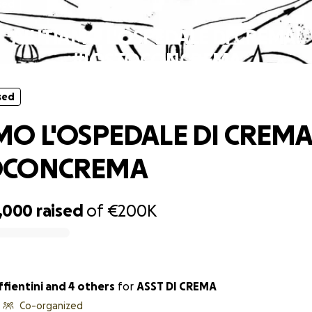
sed
AIUTIAMO L'OSPEDALE DI CREMA!
#IOSTOCONCREMA
sed
MO L'OSPEDALE DI CREMA
OCONCREMA
,000
raised
of
€200K
fientini and 4 others
for
ASST DI CREMA
Co-organized