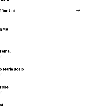
you like to help us? For more information, please contact
fientini
REMA
rema .
r
o Maria Bosio
r
rdile
r
hi