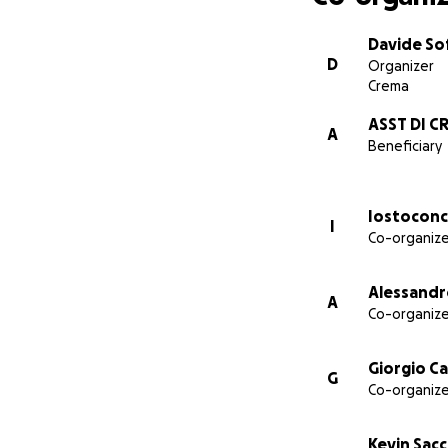
We are in. Would 
Davide Sof
D
Organizer
[email redacted]
Crema
ASST DI C
Donate here
A
Beneficiary
THANK YOU
Iostoconc
I
Co-organize
Alessandr
A
Co-organize
Giorgio Ca
G
Co-organize
Kevin Sacc