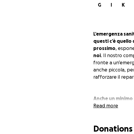
G
I
K
L’emergenza sani
questi c’è quello 
prossimo
, espone
noi
. Il nostro com
fronte a un’emerge
anche piccola, per
rafforzare il repar
Anche un minimo c
Read more
per info
[email re
Donations