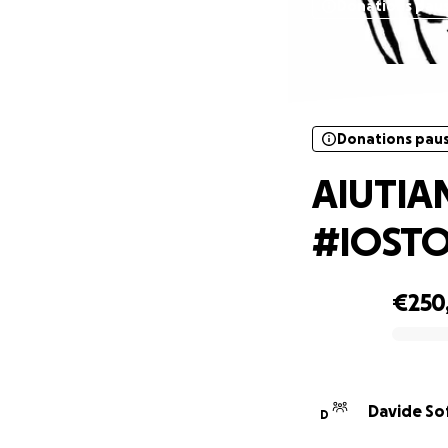
Donations pau
Donations pau
AIUTIA
#IOST
€250
0% complete
Davide Sof
D