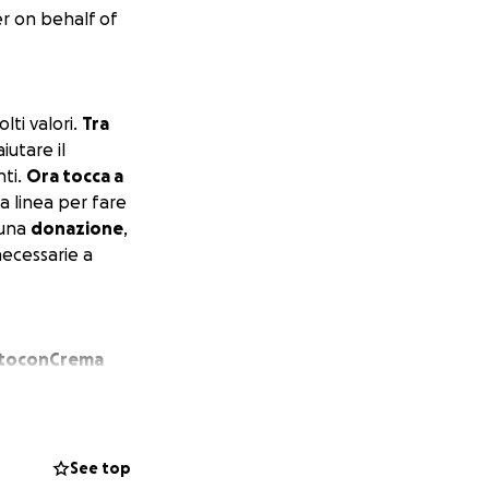
er on behalf of
lti valori.
Tra
iutare il
nti.
Ora tocca a
ma linea per fare
una
donazione
,
necessarie a
ostoconCrema
See top