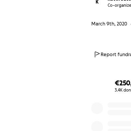
K
Co-organize
March 9th, 2020
Report fundra
€250
3.4K don
0% complete