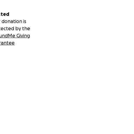
sted
 donation is
tected by the
undMe Giving
rantee