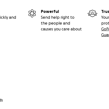
Powerful
Tru
ickly and
Send help right to
Your
the people and
pro
causes you care about
GoF
Gua
ds