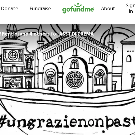
Sig
Skip to content
Donate
Fundraise
About
in
fientini and 4 others
for
ASST DI CREMA