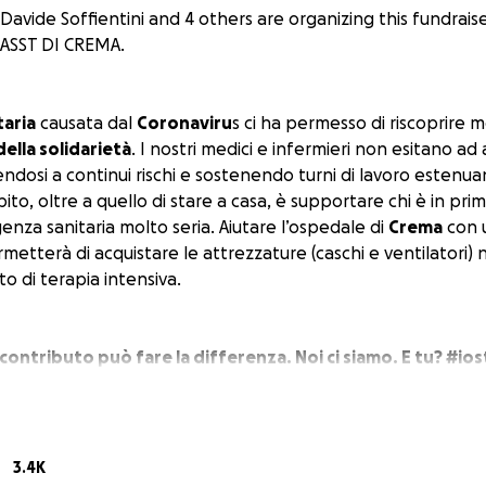
Davide Soffientini and 4 others are organizing this fundrais
ASST DI CREMA.
taria
causata dal
Coronaviru
s ci ha permesso di riscoprire mo
della solidarietà
. I nostri medici e infermieri non esitano ad a
ndosi a continui rischi e sostenendo turni di lavoro estenua
pito, oltre a quello di stare a casa, è supportare chi è in pri
nza sanitaria molto seria. Aiutare l’ospedale di
Crema
con 
metterà di acquistare le attrezzature (caschi e ventilatori) 
to di terapia intensiva.
ontributo può fare la differenza. Noi ci siamo. E tu? #i
dacted]
3.4K