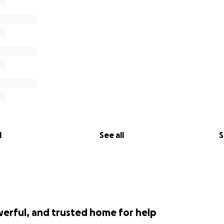
l
See all
S
werful, and trusted home for help