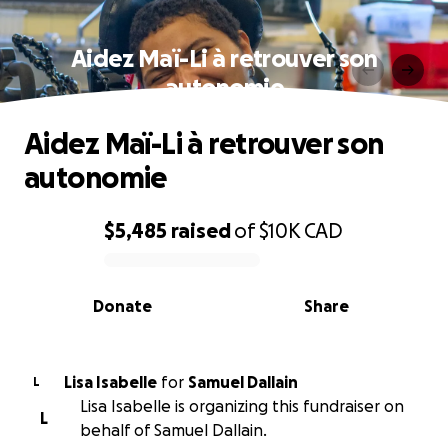
Aidez Maï-Li à retrouver son
autonomie
Aidez Maï-Li à retrouver son
autonomie
$5,485
raised
of
$10K
CAD
0% complete
Donate
Share
Lisa Isabelle
for
Samuel Dallain
L
Lisa Isabelle is organizing this fundraiser on
L
behalf of Samuel Dallain.