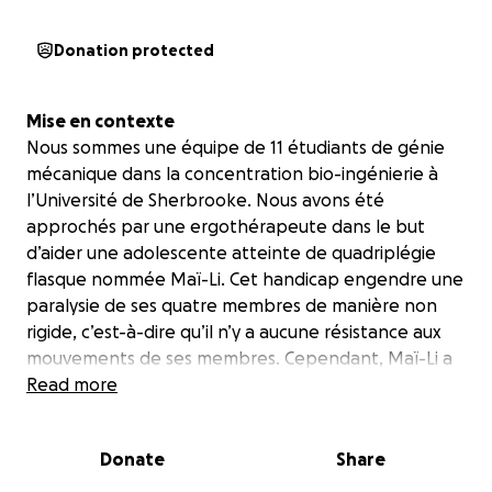
Donation protected
Mise en contexte
Nous sommes une équipe de 11 étudiants de génie
mécanique dans la concentration bio-ingénierie à
l’Université de Sherbrooke. Nous avons été
approchés par une ergothérapeute dans le but
d’aider une adolescente atteinte de quadriplégie
flasque nommée Maï-Li. Cet handicap engendre une
paralysie de ses quatre membres de manière non
rigide, c’est-à-dire qu’il n’y a aucune résistance aux
mouvements de ses membres. Cependant, Maï-Li a
quelques mouvements résiduels au niveau du bras
Read more
droit. Effectivement, elle est en mesure de plier son
bras droit, mais n’est pas en mesure de déplier celui-
Donate
Share
ci.