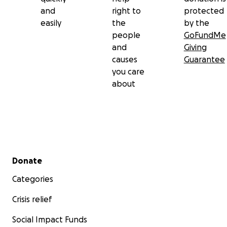
and
right to
protected
easily
the
by the
people
GoFundMe
and
Giving
causes
Guarantee
you care
about
Secondary menu
Donate
Categories
Crisis relief
Social Impact Funds