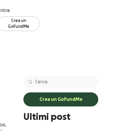
ntra
Crea un
GoFundMe
Crea un GoFundMe
Ultimi post
po,