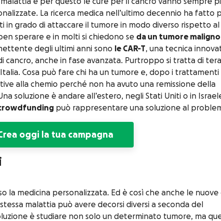
malattia e per questo le cure per il cancro vanno sempre p
onalizzate. La ricerca medica nell’ultimo decennio ha fatto p
 in grado di attaccare il tumore in modo diverso rispetto al
ben sperare e in molti si chiedono se
da un tumore maligno 
mettente degli ultimi anni sono
le CAR-T
, una tecnica innova
di cancro, anche in fase avanzata. Purtroppo si tratta di ter
 Italia. Cosa può fare chi ha un tumore e, dopo i trattamenti
native alla chemio perché non ha avuto una remissione della
a soluzione è andare all’estero, negli Stati Uniti o in Israel
crowdfunding
può rappresentare una soluzione al proble
Crea oggi la tua campagna
i
rso la medicina personalizzata. Ed è così che anche le nuove
 stessa malattia può avere decorsi diversi a seconda del
voluzione è studiare non solo un determinato tumore, ma que