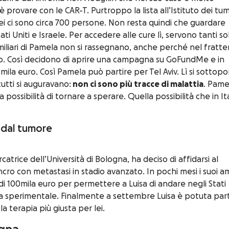
 provare con le CAR-T. Purtroppo la lista all’Istituto dei tum
lei ci sono circa 700 persone. Non resta quindi che guardare
ati Uniti e Israele. Per accedere alle cure lì, servono tanti sol
 familiari di Pamela non si rassegnano, anche perché nel frat
. Così decidono di aprire una campagna su GoFundMe e in
la euro. Così Pamela può partire per Tel Aviv. Lì si sottop
 tutti si auguravano:
non ci sono più tracce di malattia
. Pame
possibilità di tornare a sperare. Quella possibilità che in Ita
 dal tumore
rcatrice dell’Università di Bologna, ha deciso di affidarsi al
cro con metastasi in stadio avanzato. In pochi mesi i suoi am
 100mila euro per permettere a Luisa di andare negli Stati
ura sperimentale. Finalmente a settembre Luisa è potuta part
la terapia più giusta per lei.