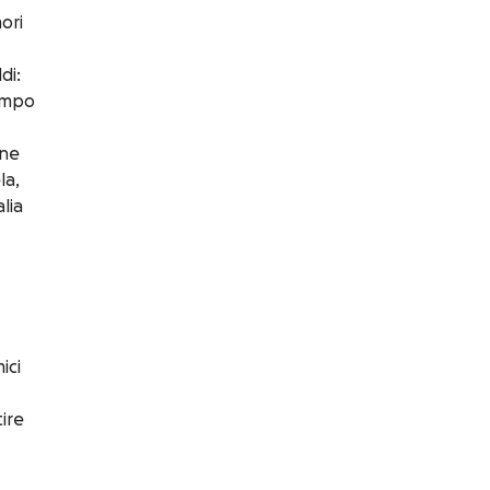
ori
di:
tempo
one
la,
lia
ici
ire