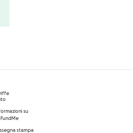
riffe
uto
formazioni su
oFundMe
ssegna stampa