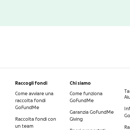
Raccogli fondi
Chi siamo
Ta
Come avviare una
Come funziona
Ai
raccolta fondi
GoFundMe
GoFundMe
In
Garanzia GoFundMe
G
Raccolta fondi con
Giving
un team
Ra