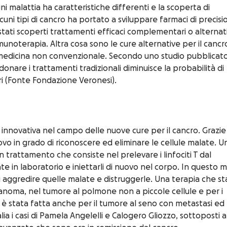
i malattia ha caratteristiche differenti e la scoperta di
cuni tipi di cancro ha portato a sviluppare farmaci di precisi
 stati scoperti trattamenti efficaci complementari o alternati
munoterapia. Altra cosa sono le cure alternative per il cancr
a medicina non convenzionale. Secondo uno studio pubblicat
onare i trattamenti tradizionali diminuisce la probabilità di
ori (Fonte Fondazione Veronesi).
 innovativa nel campo delle nuove cure per il cancro. Grazie
uovo in grado di riconoscere ed eliminare le cellule malate. U
un trattamento che consiste nel prelevare i linfociti T dal
e in laboratorio e iniettarli di nuovo nel corpo. In questo
di aggredire quelle malate e distruggerle. Una terapia che st
lanoma, nel tumore al polmone non a piccole cellule e per i
è stata fatta anche per il tumore al seno con metastasi ed
a i casi di Pamela Angelelli e Calogero Gliozzo, sottoposti a