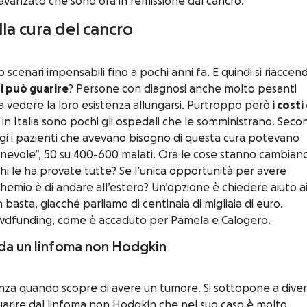
 avanzato che sono ora in remissione dal cancro.
lla cura del cancro
scenari impensabili fino a pochi anni fa. E quindi si riaccend
i può guarire
? Persone con diagnosi anche molto pesanti
a vedere la loro esistenza allungarsi. Purtroppo però
i costi 
in Italia sono pochi gli ospedali che le somministrano. Sec
gi i pazienti che avevano bisogno di questa cura potevano
onevole”, 50 su 400-600 malati. Ora le cose stanno cambian
i le ha provate tutte? Se l’unica opportunità per avere
 chemio è di andare all’estero? Un’opzione è chiedere aiuto a
on basta, giacché parliamo di centinaia di migliaia di euro.
crowdfunding, come è accaduto per Pamela e Calogero.
a da un linfoma non Hodgkin
anza quando scopre di avere un tumore. Si sottopone a dive
uarire dal linfoma non Hodgkin che nel suo caso è molto