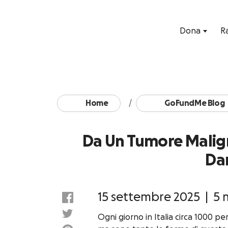
Dona
R
Home
GoFundMe Blog
Da Un Tumore Malign
Da
15 settembre 2025
|
5 
Ogni giorno in Italia circa 1000 p