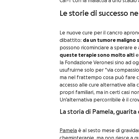
Car-T con la malattia a uno stadio
Le storie di successo ne
Le nuove cure per il cancro aprono 
dibattito:
da un tumore maligno s
possono ricominciare a sperare e 
queste terapie sono molto alti
e 
la Fondazione Veronesi sino ad og
usufruirne solo per “via compassi
ma nel frattempo cosa può fare ch
accesso alle cure alternative alla
propri familiari, ma in certi casi n
Un’alternativa percorribile è il 
La storia di Pamela, guarit
Pamela
è al sesto mese di gravid
chemioterapie, ma non riesce a g