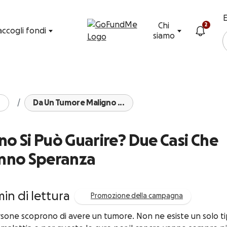
Vai al contenuto
E
Chi
2
accogli fondi
siamo
Da Un Tumore Maligno ...
o Si Può Guarire? Due Casi Che
nno Speranza
min di lettura
Promozione della campagna
ersone scoprono di avere un tumore. Non ne esiste un solo ti