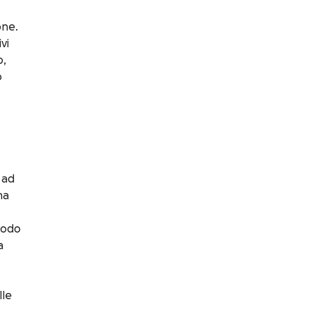
one.
vi
o,
o
 ad
na
 modo
a
lle