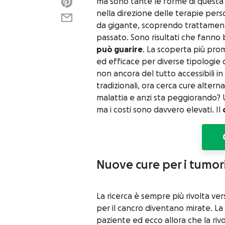
ma sono tante le forme di questa 
nella direzione delle terapie pers
da gigante, scoprendo trattamenti
passato. Sono risultati che fanno 
può guarire
. La scoperta più pro
ed efficace per diverse tipologie 
non ancora del tutto accessibili in
tradizionali, ora cerca cure alter
malattia e anzi sta peggiorando? Un
ma i costi sono davvero elevati. Il
Nuove cure per i tumor
La ricerca è sempre più rivolta ve
per il cancro diventano mirate. La
paziente ed ecco allora che la ri