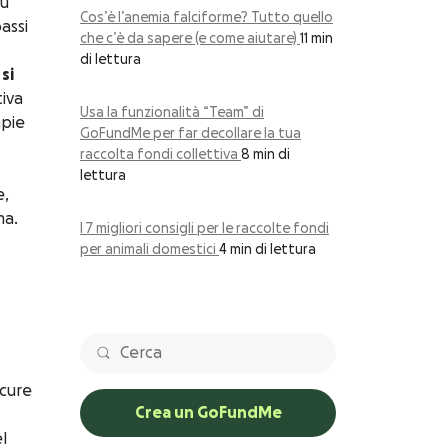
iù
Cos’è l’anemia falciforme? Tutto quello
assi
che c’è da sapere (e come aiutare)
11 min
di lettura
si
tiva
Usa la funzionalità “Team” di
apie
GoFundMe per far decollare la tua
raccolta fondi collettiva
8 min di
lettura
e,
ma.
I 7 migliori consigli per le raccolte fondi
per animali domestici
4 min di lettura
 cure
Crea un GoFundMe
l