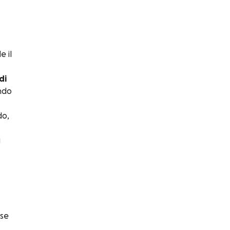
e il
di
ondo
do,
i
rse