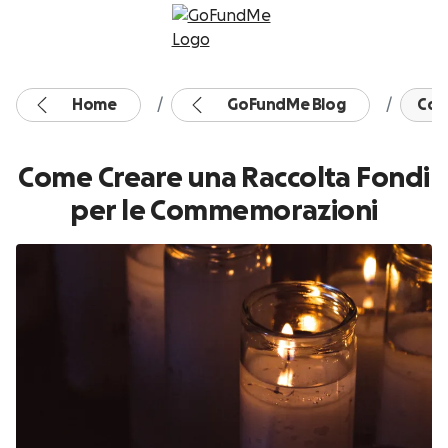
Vai al contenuto
Home
GoFundMe Blog
Come
Come Creare una Raccolta Fondi
per le Commemorazioni