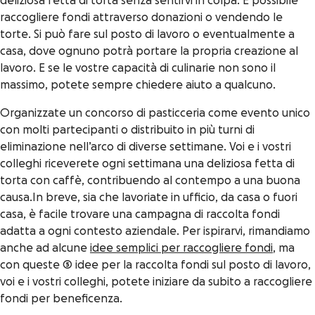
deliziosa fetta di torta senza sentirvi in colpa. È possibile
raccogliere fondi attraverso donazioni o vendendo le
torte. Si può fare sul posto di lavoro o eventualmente a
casa, dove ognuno potrà portare la propria creazione al
lavoro. E se le vostre capacità di culinarie non sono il
massimo, potete sempre chiedere aiuto a qualcuno.
Organizzate un concorso di pasticceria come evento unico
con molti partecipanti o distribuito in più turni di
eliminazione nell’arco di diverse settimane. Voi e i vostri
colleghi riceverete ogni settimana una deliziosa fetta di
torta con caffè, contribuendo al contempo a una buona
causa.
In breve, sia che lavoriate in ufficio, da casa o fuori
casa, è facile trovare una campagna di raccolta fondi
adatta a ogni contesto aziendale. Per ispirarvi, rimandiamo
anche ad alcune
idee semplici per raccogliere fondi
, ma
con queste 5 idee per la raccolta fondi sul posto di lavoro,
voi e i vostri colleghi, potete iniziare da subito a raccogliere
fondi per beneficenza.