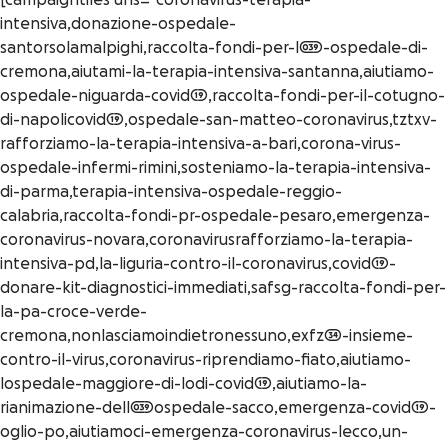
[campaigntiles urls=”coronavirus-terapia-
intensiva,donazione-ospedale-
santorsolamalpighi,raccolta-fondi-per-l039-ospedale-di-
cremona,aiutami-la-terapia-intensiva-santanna,aiutiamo-
ospedale-niguarda-covid19,raccolta-fondi-per-il-cotugno-
di-napolicovid19,ospedale-san-matteo-coronavirus,tztxv-
rafforziamo-la-terapia-intensiva-a-bari,corona-virus-
ospedale-infermi-rimini,sosteniamo-la-terapia-intensiva-
di-parma,terapia-intensiva-ospedale-reggio-
calabria,raccolta-fondi-pr-ospedale-pesaro,emergenza-
coronavirus-novara,coronavirusrafforziamo-la-terapia-
intensiva-pd,la-liguria-contro-il-coronavirus,covid19-
donare-kit-diagnostici-immediati,safsg-raccolta-fondi-per-
la-pa-croce-verde-
cremona,nonlasciamoindietronessuno,exfz34-insieme-
contro-il-virus,coronavirus-riprendiamo-fiato,aiutiamo-
lospedale-maggiore-di-lodi-covid19,aiutiamo-la-
rianimazione-dell039ospedale-sacco,emergenza-covid19-
oglio-po,aiutiamoci-emergenza-coronavirus-lecco,un-