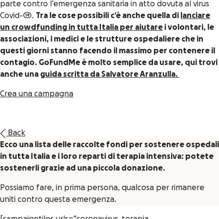
parte contro l’emergenza sanitaria in atto dovuta al virus
Covid-19.
Tra le cose possibili c’è anche quella di
lanciare
un crowdfunding in tutta Italia per aiutare
i volontari, le
associazioni, i medici e le strutture ospedaliere che in
questi giorni stanno facendo il massimo per contenere il
contagio. GoFundMe è molto semplice da usare, qui trovi
anche una
guida scritta da Salvatore Aranzulla.
Crea una campagna
Back
Ecco una lista delle raccolte fondi per sostenere ospedali
in tutta Italia e i loro reparti di terapia intensiva: potete
sostenerli grazie ad una piccola donazione.
Possiamo fare, in prima persona, qualcosa per rimanere
uniti contro questa emergenza.