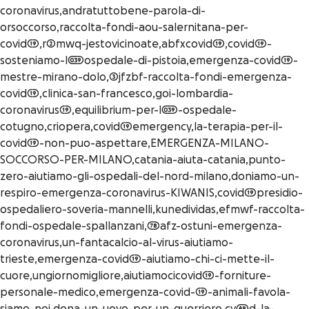
coronavirus,andratuttobene-parola-di-
orsoccorso,raccolta-fondi-aou-salernitana-per-
covid19,r2mwq-jestovicinoate,abfxcovid19,covid19-
sosteniamo-l039ospedale-di-pistoia,emergenza-covid19-
mestre-mirano-dolo,3jfzbf-raccolta-fondi-emergenza-
covid19,clinica-san-francesco,goi-lombardia-
coronavirus19,equilibrium-per-l039-ospedale-
cotugno,criopera,covid19emergency,la-terapia-per-il-
covid19-non-puo-aspettare,EMERGENZA-MILANO-
SOCCORSO-PER-MILANO,catania-aiuta-catania,punto-
zero-aiutiamo-gli-ospedali-del-nord-milano,doniamo-un-
respiro-emergenza-coronavirus-KIWANIS,covid19presidio-
ospedaliero-soveria-mannelli,kunedividas,efmwf-raccolta-
fondi-ospedale-spallanzani,78afz-ostuni-emergenza-
coronavirus,un-fantacalcio-al-virus-aiutiamo-
trieste,emergenza-covid19-aiutiamo-chi-ci-mette-il-
cuore,ungiornomigliore,aiutiamocicovid19-forniture-
personale-medico,emergenza-covid-19-animali-favola-