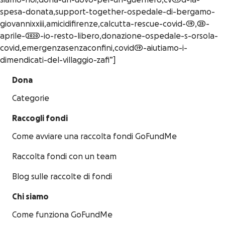
siamo-noi,dona-un-uovo-per-un-guerriero,cv49d-la-
spesa-donata,support-together-ospedale-di-bergamo-
giovannixxiii,amicidifirenze,calcutta-rescue-covid-19,25-
aprile-2020-io-resto-libero,donazione-ospedale-s-orsola-
covid,emergenzasenzaconfini,covid19-aiutiamo-i-
dimendicati-del-villaggio-zafi”]
Dona
Categorie
Raccogli fondi
Come avviare una raccolta fondi GoFundMe
Raccolta fondi con un team
Blog sulle raccolte di fondi
Chi siamo
Come funziona GoFundMe