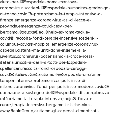
aiuto-per-l039ospedale-poma-mantova-
coronavirsus,sostieni-l039ospedale-humanitas-gradenigo-
di-torino,covid19-potenziamo-la-terapia-intensiva-a-
firenze,emergenza-corona-virus-asl-di-lecce-e-
provincia,emergenza-covid-cesvi-per-
bergamo,1xaucxa3eo,1help-as-roma-tackle-
covid19,raccolta-fondi-terapie-intensive,sostieni-il-
columbus-covid2-hospital,emergenza-coronavirus-
ospedali,distanti-ma-uniti-dona-insieme-alla-
juventus,coronavirus-potenziamo-la-croce-rossa-
italiana,unisciti-a-dash-e-totti-per-lospedale-
spallanzani,raccolta-fondi-ospedale-careggi-
covid19,italiawc2006,aiutiamo-l039ospedale-di-crema-
terapia-intensiva,aiutiamo-irccs-policlinico-di-
milano,coronavirus-fondi-per-policlinico-modena,covid19-
donazione-a-sostegno-dell039ospedale-di-cona,abruzzo-
rafforziamo-la-terapia-intensiva,sadjn7-forza-e-
cuore,terapia-intensiva-bergamo,kick-the-virus-
away,RealeGroup,aiutiamo-gli-ospedali-dimenticati-