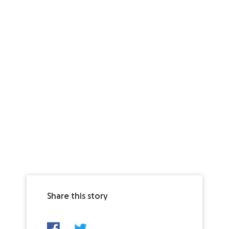
Ascolta l’intervista a Federica De Masi su Canale di
Venti con Sofia Viscardi
Share this story