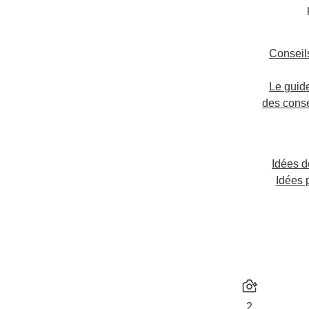
Conseils
Le guid
des conse
Idées d
Idées 
2