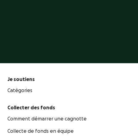
GoFundMe est la plateforme de référence pour
collecter des fonds pour ce qui vous tient à cœur.
Créer un GoFundMe
Je soutiens
Catégories
Collecter des fonds
Comment démarrer une cagnotte
Collecte de fonds en équipe