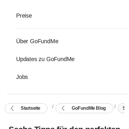
Preise
Über GoFundMe
Updates zu GoFundMe
Jobs
Startseite
GoFundMe Blog
Sec