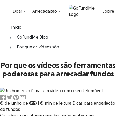
Avançar para conteúdo
Doar
Arrecadação
Sobre
Início
GoFundMe Blog
Por que os vídeos são ...
Por que os vídeos são ferramentas
poderosas para arrecadar fundos
2 de junho de 2026
|
7 min de leitura
Dicas para angariação
de fundos
Os vídeos constituem uma das ferramentas mais