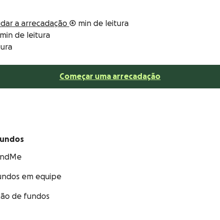
dar a arrecadação
4 min de leitura
min de leitura
tura
Começar uma arrecadação
fundos
undMe
undos em equipe
ção de fundos