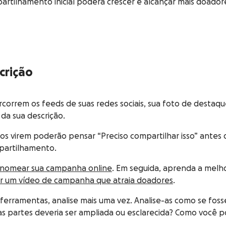
artilhamento inicial poderá crescer e alcançar mais doador
crição
correm os feeds de suas redes sociais, sua foto de destaqu
da sua descrição.
os virem poderão pensar “Preciso compartilhar isso” antes
partilhamento.
a nomear sua campanha online
. Em seguida, aprenda a mel
r um vídeo de campanha que atraia doadores
.
ferramentas, analise mais uma vez. Analise-as como se fos
as partes deveria ser ampliada ou esclarecida? Como você p