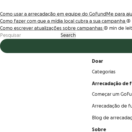
Como usar a arrecadação em equipe do GoFundMe para aju
Como fazer com que a mídia local cubra a sua campanha
5 
Como escrever atualizações sobre campanhas
3 min de lei
Doar
Categorias
Arrecadação de 
Começar um GoF
Arrecadação de f
Blog de arrecada
Sobre