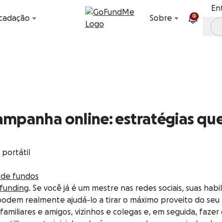
Avançar para conteúdo
En
2
cadação
Sobre
mpanha online: estratégias qu
 de fundos
funding
. Se você já é um mestre nas redes sociais, suas ha
e podem realmente ajudá-lo a tirar o máximo proveito do s
familiares e amigos, vizinhos e colegas e, em seguida, faz