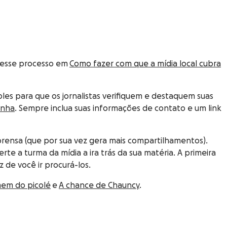
 desse processo em
Como fazer com que a mídia local cubra
ples para que os jornalistas verifiquem e destaquem suas
anha
. Sempre inclua suas informações de contato e um link
rensa (que por sua vez gera mais compartilhamentos).
rte a turma da mídia a ira trás da sua matéria. A primeira
 de você ir procurá-los.
mem do picolé
e
A chance de Chauncy
.