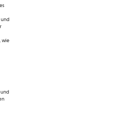
es
, und
r
 wie
 und
en