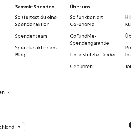
Sammle Spenden
Über uns
So startest du eine
So funktioniert
Hi
Spendenaktion
GoFundMe
Ku
Spendenteam
GoFundMe-
Üb
Spendengarantie
Spendenaktionen-
Pr
Blog
Unterstützte Länder
Im
Gebühren
Jo
en