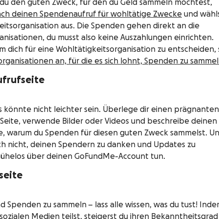
du den guten Zweck, für den du Geld sammeln möchtest,
fach deinen Spendenaufruf für wohltätige Zwecke
und wähl
eitsorganisation aus. Die Spenden gehen direkt an die
nisationen, du musst also keine Auszahlungen einrichten.
dich für eine Wohltätigkeitsorganisation zu entscheiden, 
organisationen an, für die es sich lohnt, Spenden zu sammel
ufrufseite
 könnte nicht leichter sein. Überlege dir einen prägnanten
 Seite, verwende Bilder oder Videos und beschreibe deinen
e, warum du Spenden für diesen guten Zweck sammelst. U
auch nicht, deinen Spendern zu danken und Updates zu
 mühelos über deinen GoFundMe-Account tun.
seite
und Spenden zu sammeln – lass alle wissen, was du tust! Ind
ozialen Medien teilst, steigerst du ihren Bekanntheitsgra