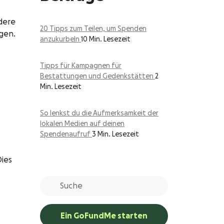
dere
20 Tipps zum Teilen, um Spenden
gen.
anzukurbeln
10 Min. Lesezeit
Tipps für Kampagnen für
Bestattungen und Gedenkstätten
2
Min. Lesezeit
So lenkst du die Aufmerksamkeit der
lokalen Medien auf deinen
Spendenaufruf
3 Min. Lesezeit
ies
.
Ein GoFundMe starten