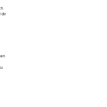
ch
 dir
den
zu