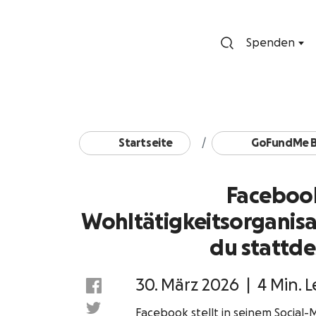
Spenden
Startseite
GoFundMe B
Facebook
Wohltätigkeitsorganisat
du stattde
30. März 2026
|
4 Min. L
Facebook stellt in seinem Socia