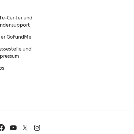
lfe-Center und
ndensupport
er GoFundMe
essestelle und
pressum
bs