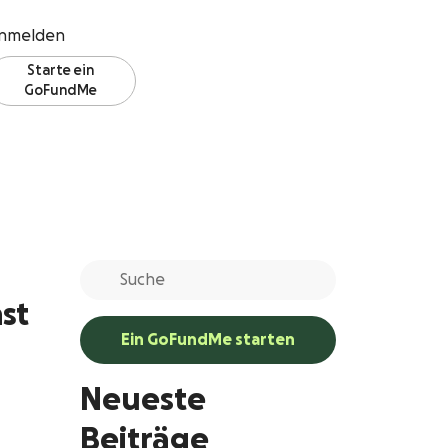
nmelden
Starte ein
GoFundMe
st
Ein GoFundMe starten
Neueste
Beiträge