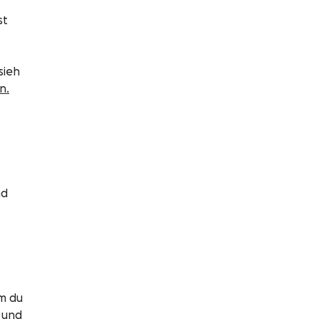
st
sieh
n.
nd
em du
d und