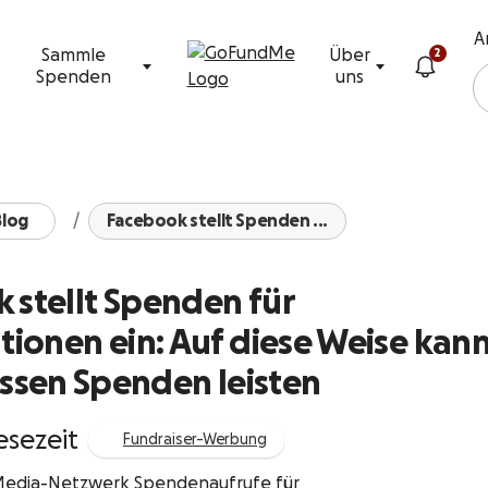
Zum Inhalt
A
Sammle
Über
2
Spenden
uns
log
Facebook stellt Spenden ...
 stellt Spenden für
ionen ein: Auf diese Weise kann
ssen Spenden leisten
esezeit
Fundraiser-Werbung
l-Media-Netzwerk Spendenaufrufe für