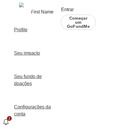
Entrar
First Name
Começar
um
GoFundMe
Profile
Seu impacto
Seu fundo de
doações
Configurações da
conta
2