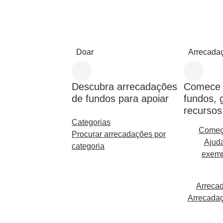
Doar
Arrecada
Descubra arrecadações
Comece 
de fundos para apoiar
fundos, 
recursos
Categorias
Começ
Procurar arrecadações por
Ajuda
categoria
exemp
Arreca
Arrecada