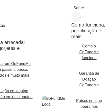
Sobre
Como funciona,
ção
precificação e
mais
a arrecadar
Como o
gorjetas e
GoFundMe
funciona
ar um GoFundMe
 passo a passo,
Garantia de
los e muito mais
Doação
GoFundMe
dação em equipe
ção em uma equipe
Países em que
operamos