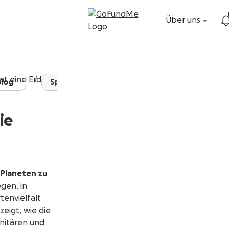
Über uns
log
Spenden sammeln für ...
ie
 Planeten zu
gen, in
tenvielfalt
eigt, wie die
nitären und