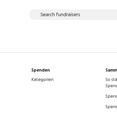
Spenden
Samm
Kategorien
So st
Spen
Spen
Spen