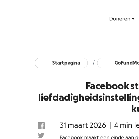
Doneren
Startpagina
GoFundMe
Facebook st
liefdadigheidsinstelling
k
31 maart 2026
|
4 min l
Facebook maakt een einde aan don