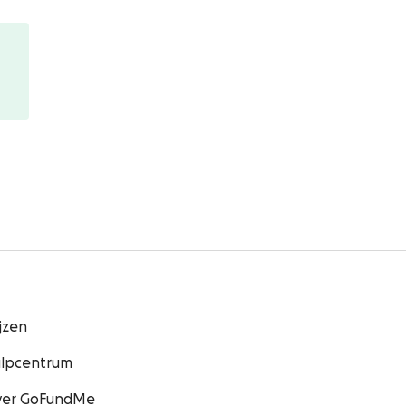
ijzen
lpcentrum
er GoFundMe