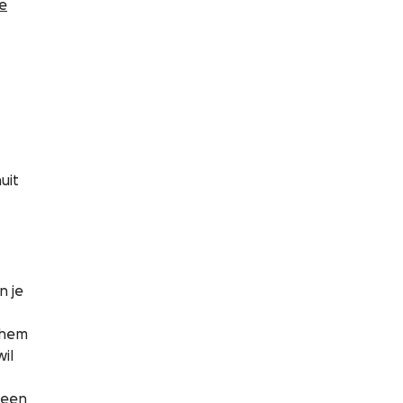
e
uit
n je
l hem
wil
 een