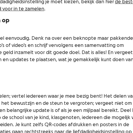
fdadigheidsinstelling je moet kiezen, bekijk dan hier
de best
d voor in te zamelen
.
a op
 heel eenvoudig. Denk na over een beknopte maar pakkende
o’s of video’s en schrijf vervolgens een samenvatting om
eld inzamelt voor dit goede doel. Dat is alles! En vergeet
 en updates te plaatsen, wat je gemakkelijk kunt doen van
elen; vertel iedereen waar je mee bezig bent! Het delen va
 het bewustzijn en de steun te vergroten; vergeet niet om
n belangrijke update is of als je een mijlpaal bereikt. Dee
 de school van je kind, klasgenoten, iedereen die mogelijk 
reiden. Je kunt zelfs QR-codes afdrukken en posters in de
ties gaan rechtstreeks naar de liefdadigheidsinstelling op