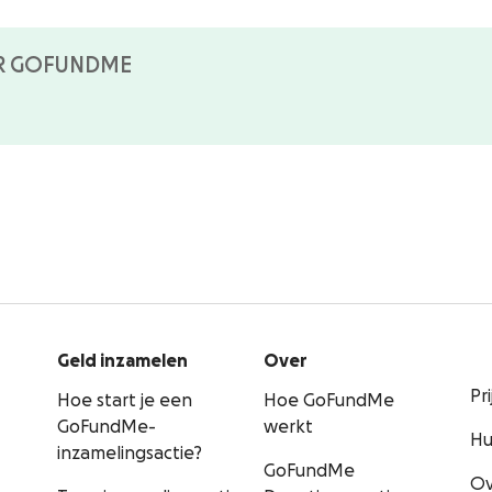
R GOFUNDME
Geld inzamelen
Over
Pr
Hoe start je een
Hoe GoFundMe
GoFundMe-
werkt
Hu
inzamelingsactie?
GoFundMe
Ov