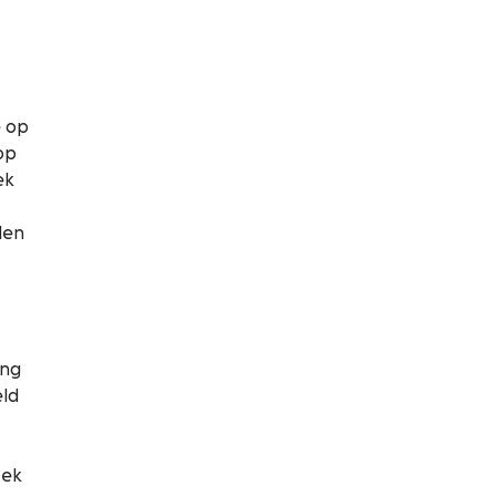
e op
op
ek
len
ing
eld
oek