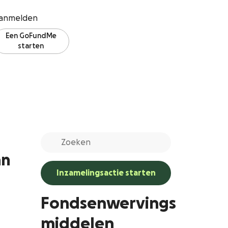
anmelden
Een GoFundMe
starten
an
Inzamelingsactie starten
Fondsenwervings
middelen