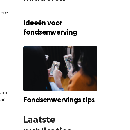
dere
rt
Ideeën voor
fondsenwerving
 voor
Fondsenwervings tips
aar
Laatste