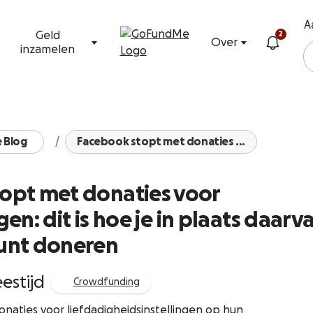
Ga naar inhoud
A
Geld
2
Over
inzamelen
 Blog
Facebook stopt met donaties ...
opt met donaties voor
en: dit is hoe je in plaats daarv
unt doneren
eestijd
Crowdfunding
aties voor liefdadigheidsinstellingen op hun