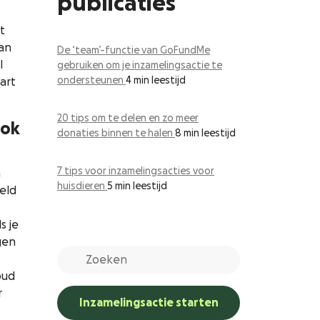
publicaties
t
an
De ‘team’-functie van GoFundMe
l
gebruiken om je inzamelingsactie te
ondersteunen
4 min leestijd
art
20 tips om te delen en zo meer
ook
donaties binnen te halen
8 min leestijd
7 tips voor inzamelingsacties voor
n
huisdieren
5 min leestijd
eld
s je
gen
oud
r
Inzamelingsactie starten