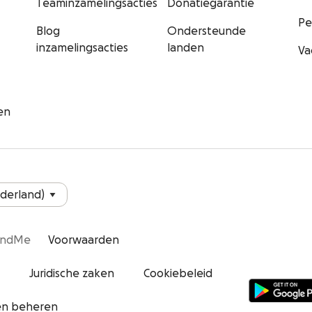
Teaminzamelingsacties
Donatiegarantie
Pe
Blog
Ondersteunde
inzamelingsacties
landen
Va
en
undMe
Voorwaarden
Juridische zaken
Cookiebeleid
en beheren