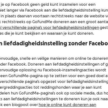
t je op Facebook geen geld kunt inzamelen voor een
 niet langer via Facebook aan die liefdadigheidsinstelling kun
n plaats daarvan voortaan rechtstreeks naar de website v
k rechtstreeks op GoFundMe doneren aan een groot aanta
 al verschillende pagina’s voor liefdadigheidsinstellingen
gest
es die je kunt bekijken en waaraan je kunt doneren.
 liefdadigheidsinstelling zonder Faceb
eenvoudige, snelle en veilige manieren om online te donere
nder Facebook. Doneren aan liefdadigheidsinstellingen of g
envoudige oplossing nu Facebook-inzamelingsacties wordt
m een GoFundMe-pagina op te zetten voor een goed doel al
jn verschillende pagina’s opgezet voor liefdadigheidsinstellin
bergreddingsacties tot reddingshonden waar je aan kunt
s delen hun GoFundMe-pagina’s ook op sociale media, dus h
s aan liefdadigheidsinstellingen te doneren kun je ook naa
k een blogpost over
hoe je online kunt doneren aan