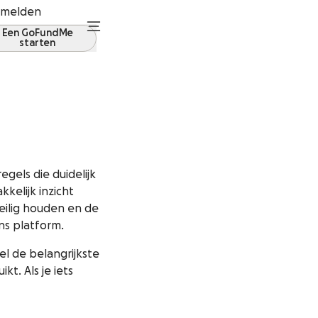
melden
Een GoFundMe
starten
egels die duidelijk
elijk inzicht
eilig houden en de
ns platform.
el de belangrijkste
t. Als je iets