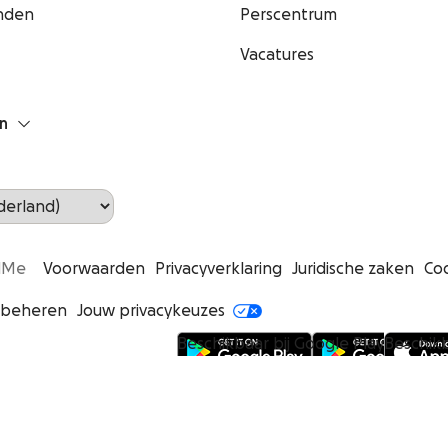
nden
Perscentrum
Vacatures
n
ndMe
Voorwaarden
Privacyverklaring
Juridische zaken
Co
 beheren
Jouw privacykeuzes
Beschikbaar bij Google Play
Beschikb