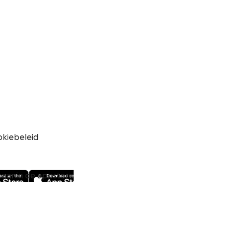
okiebeleid
aar in de appstore