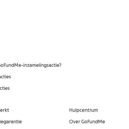
 GoFundMe-inzamelingsactie?
cties
cties
erkt
Hulpcentrum
egarantie
Over GoFundMe