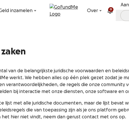
Ga naar inhoud
Aan
2
Geld inzamelen
Over
e zaken
ntal van de belangrijkste juridische voorwaarden en beleidsr
e werkt. We hebben alles op één plek gezet zodat je makk
 en verantwoordelijkheden, de regels die onze community v
lden bij interactie met onze diensten, onze software en o
e lijst met alle juridische documenten, maar de lijst bevat w
idsregels die van toepassing zijn als je ons platform gebruik
n het hier niet vindt, neem dan gerust contact met ons op.