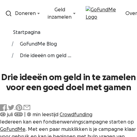
Ga naar inhoud
Geld
Doneren
Over
inzamelen
Startpagina
GoFundMe Blog
Drie ideeën om geld ...
Drie ideeën om geld in te zamelen
voor een goed doel met gamen
20 juli 2022
|
5 min leestijd
Crowdfunding
Iedereen kan een fondsenwervingscampagne starten op
GoFundMe
. Met een paar muisklikken is je campagne klaar
voor gebruik en kan je beginnen met hulp vragen van