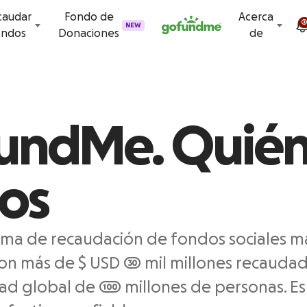
Ir al contenido
caudar
Fondo de
Acerca
NEW
ondos
Donaciones
de
undMe. Quién
os
orma de recaudación de fondos sociales 
on más de $ USD 30 mil millones recaudad
d global de 100 millones de personas. Es