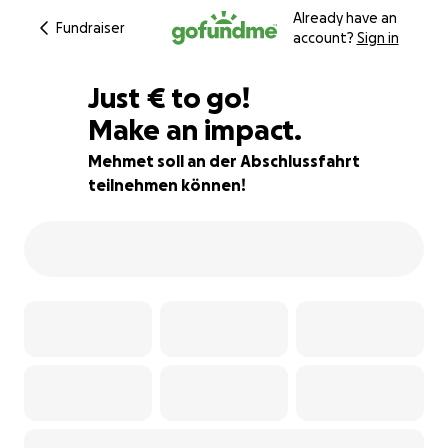
Already have an
Fundraiser
account?
Sign in
€115
Just
€
to go!
Make an impact.
71% complete
Mehmet soll an der Abschlussfahrt
teilnehmen können!