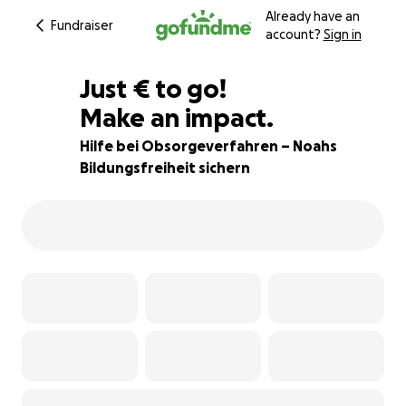
Already have an
Fundraiser
account?
Sign in
€385
Just
€
to go!
Make an impact.
87% complete
Hilfe bei Obsorgeverfahren – Noahs
Bildungsfreiheit sichern