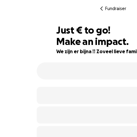
Fundraiser
€100
Just
€
to go!
Make an impact.
98% complete
We zijn er bijna !! Zoveel lieve fa