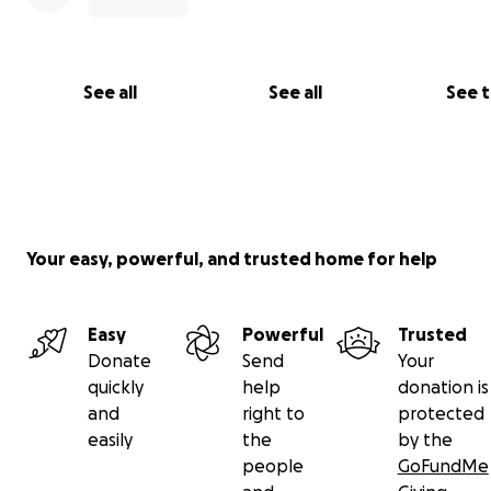
See all
See all
See 
Your easy, powerful, and trusted home for help
Easy
Powerful
Trusted
Donate
Send
Your
quickly
help
donation is
and
right to
protected
easily
the
by the
people
GoFundMe