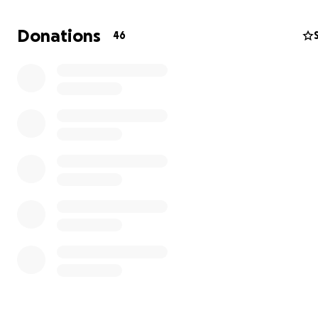
La ayuda de la AEB ha sido clave para poder participar e
torneo, pero necesitamos también tu ayuda para hacer
Donations
46
posible. Te esperamos el día 29 de Junio en el torneo b
que hemos organizado para sufragar los gastos del
campeonato. ¡Entre todos lo conseguiremos!
Nuestro joven equipo está muy ilusionado con la partici
el torneo. Este será, para algunos de ellos, su primer
campeonato internacional, ¡qué emoción! ¿Quieres cono
Dream Team? Estas son nuestras estrellas: