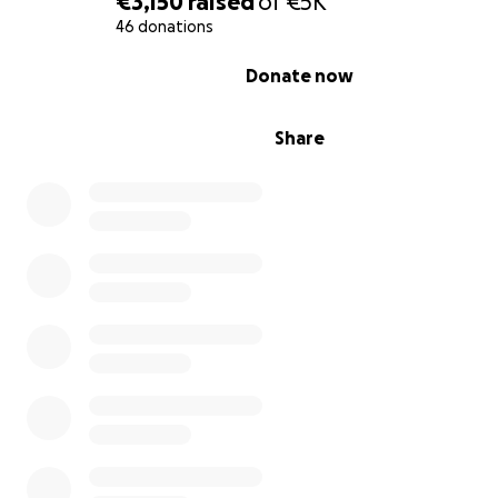
€3,150
raised
of
€5K
46 donations
0% complete
Donate now
Share