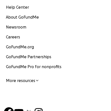
Help Center
About GoFundMe
Newsroom
Careers
GoFundMe.org
GoFundMe Partnerships
GoFundMe Pro for nonprofits
More resources