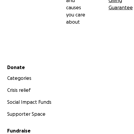
and
Giving
causes
Guarantee
you care
about
Secondary menu
Donate
Categories
Crisis relief
Social Impact Funds
Supporter Space
Fundraise