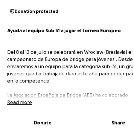
Donation protected
Ayuda al equipo Sub 31 a jugar el torneo Europeo
Del 8 al 12 de julio se celebrará en Wroclaw (Breslavia) el
campeonato de Europa de bridge para jóvenes . Desde
enviaremos a un equipo para la categoría sub-31, un gr
jóvenes que ha trabajado duro este año para poder part
en la competencia.
La
Asociación Española de Bridge
(AEB) ha colaborado
activamente durante todo el año en el desarrollo del b
Read more
joven, organizando clases, cursos de iniciación, torneos y
fomentando la participación de nuestras jóvenes prome
Donate
Share
También subvenciona parcialmente los gastos para este
mostrando así su compromiso.