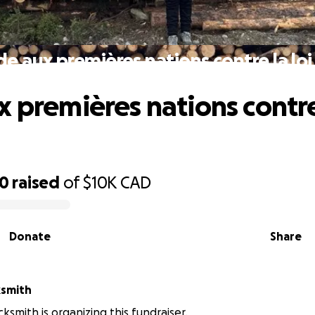
de aux premières nations contre la loi
x premières nations contre 
70
raised
of
$10K
CAD
Donate
Share
ksmith
cksmith is organizing this fundraiser.