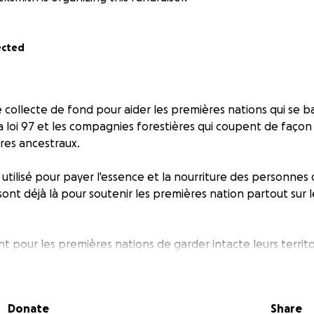
ected
ne collecte de fond pour aider les premières nations qui se b
 loi 97 et les compagnies forestières qui coupent de façon 
ires ancestraux.
utilisé pour payer l'essence et la nourriture des personnes q
sont déjà là pour soutenir les premières nation partout sur le
nt pour les premières nations de garder intacte leurs territ
leurs racines et l'endroit qui les maintient en vie.
ider les premières nations à ce battre contre les coupes irr
Donate
Share
leurs cultures.