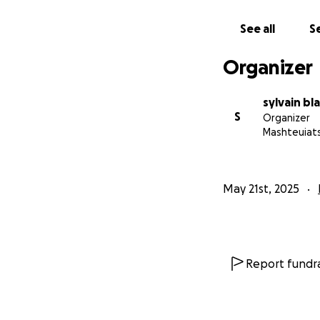
See all
Se
Organizer
sylvain bl
S
Organizer
Mashteuiat
May 21st, 2025
Report fundra