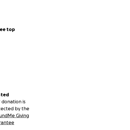
ee top
sted
 donation is
tected by the
undMe Giving
rantee