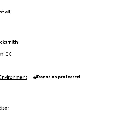
e all
acksmith
sh, QC
Environment
Donation protected
iser