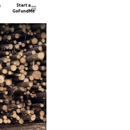
n
Start a
GoFundMe