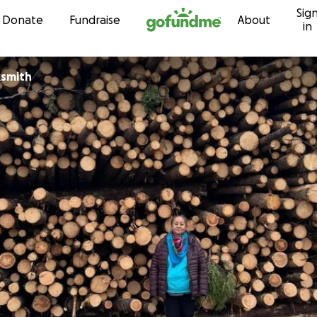
Sig
Skip to content
Donate
Fundraise
About
in
ksmith