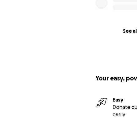
See al
Your easy, po
Easy
Donate qu
easily