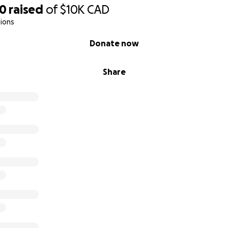
70
raised
of
$10K
CAD
ions
Donate now
Share