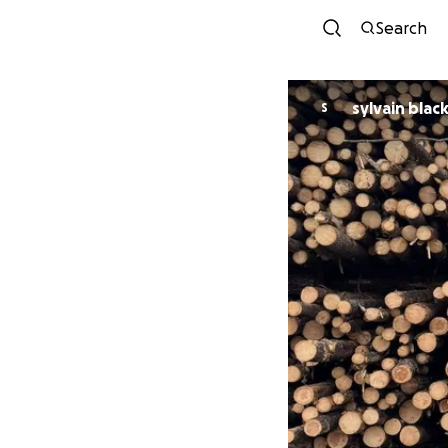
Search
sylvain blac
S