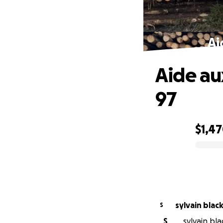
Ai
Aide au
97
$1,4
0% complete
sylvain blac
S
S
sylvain bla