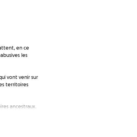
attent, en ce
abusives les
ui vont venir sur
s territoires
oires ancestraux.
espectueuses des