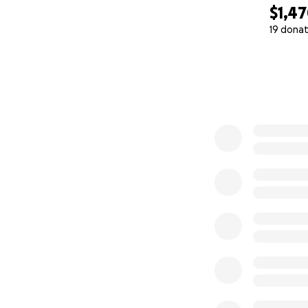
$1,4
19 donat
0% complete