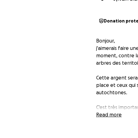
Donation prot
Bonjour,
j'aimerais faire u
moment, contre la
arbres des territo
Cette argent sera 
place et ceux qui 
autochtones.
C'est très importa
C'est leur maison, 
Read more
S'il-vous-plaît, a
arbres qui menace 