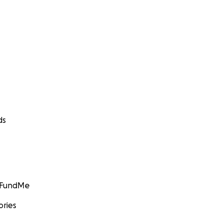
ds
GoFundMe
ories