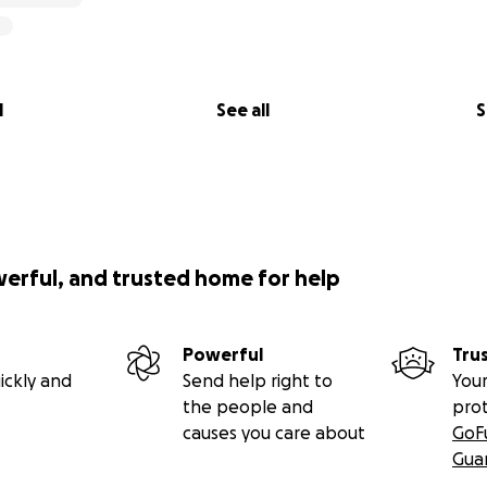
l
See all
S
werful, and trusted home for help
Powerful
Tru
ickly and
Send help right to
Your
the people and
pro
causes you care about
GoF
Gua