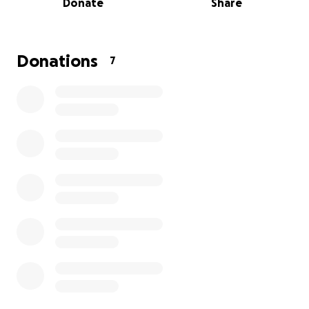
Donate
Share
Auch wir dachten das.
Dann kam Rainers erster Schlaganfall. Und später
ein zweiter. Nach 15 Monaten der dritte
Donations
7
Schlaganfall. Innerhalb weniger Augenblicke
änderte sich unser gemeinsames Leben für immer.
Rainer stand nach einem Spaziergang mit mir und
Paco in unserer Einfahrt. Ich war schon im Haus. Da
hörte ich, wie Rainer meinen Namen gerufen hat.
Das hat mich schon nervös gemacht - da
ungewöhnlich. Mein erster Gedanke - da stimmt
etwas nicht. Bei Rainer angekommen, habe ich ihn
an die Hand genommen. Denn in seinen Augen habe
ich sofort gesehen, dass wirklich etwas nicht stimmt.
"Seit dem habe ich nicht aufgehört, ihn an die Hand
zu nehmen".