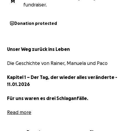
M
fundraiser.
Donation protected
Unser Weg zurück ins Leben
Die Geschichte von Rainer, Manuela und Paco
Kapitel 1 – Der Tag, der wieder alles veränderte -
11.01.2026
Für uns waren es drei Schlaganfälle.
Es gibt Tage, an denen man morgens aufsteht und
Read more
glaubt, das Leben geht einfach so weiter.