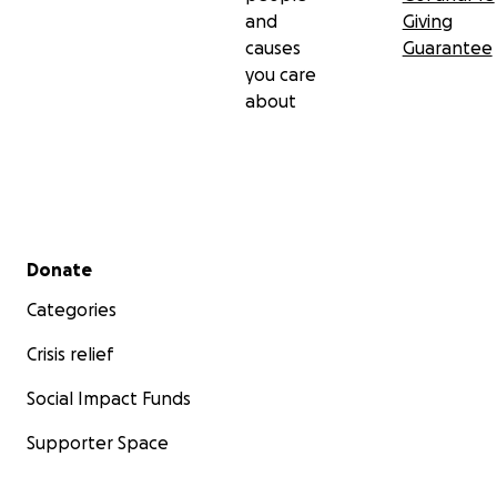
and
Giving
Dieser Link führt zu meiner Homepage - denn ich
causes
Guarantee
bin auch ein Teil unserer Geschichte...
you care
Manuela, Rainer und Paco
about
Secondary menu
Donate
Categories
Crisis relief
Social Impact Funds
Supporter Space