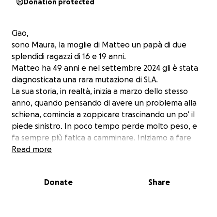
Donation protected
Ciao,
sono Maura, la moglie di Matteo un papà di due
splendidi ragazzi di 16 e 19 anni.
Matteo ha 49 anni e nel settembre 2024 gli è stata
diagnosticata una rara mutazione di SLA.
La sua storia, in realtà, inizia a marzo dello stesso
anno, quando pensando di avere un problema alla
schiena, comincia a zoppicare trascinando un po’ il
piede sinistro. In poco tempo perde molto peso, e
fa sempre più fatica a camminare. Iniziamo a fare
mille esami, dai quali però non risulta nulla.
Read more
Ad agosto Matteo comincia a cadere
frequentemente, la sua camminata diventa robotica,
Donate
Share
ogni passo è una fatica immane, alchè riusciamo ad
ottenere un appuntamento al centro Nemo di Roma
col Proff. Sabatelli.