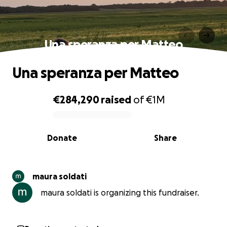
Una speranza per Matteo
Una speranza per Matteo
€284,290
raised
of
€1M
0% complete
Donate
Share
maura soldati
maura soldati is organizing this fundraiser.