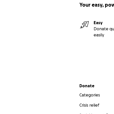
Wir werden mit de
Your easy, po
Durch den unermü
Tilda 5 Monate e
Tilda wollen wir 
Easy
Donate qu
easily
Secondary menu
Donate
Categories
Crisis relief