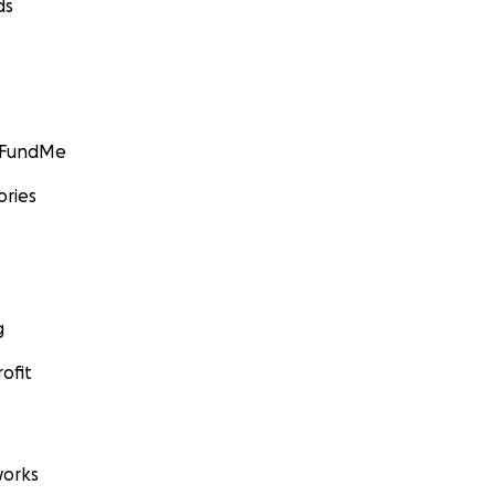
ds
GoFundMe
ories
g
ofit
orks