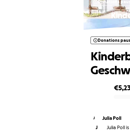
Donations pau
Kinde
Donations pau
Kinderb
Geschw
€5,2
0% complete
Julia Poll
J
J
Julia Poll 