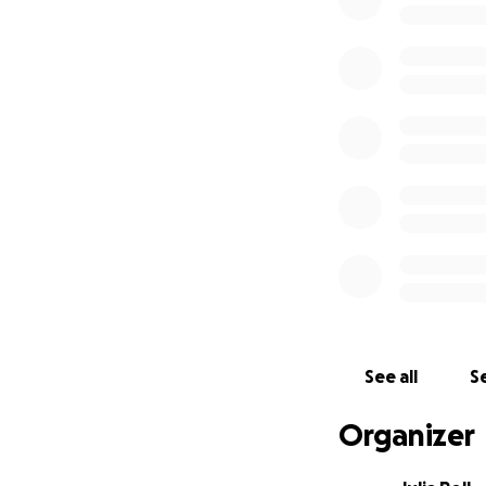
Wir möchten mit 
Geschwisterkinder,
im Kinderherzzent
vereinfacht veran
geben.
Als Beispiel dien
Göttingen (
Link
).
Die Spendengelde
See all
Se
Illustration
Grafische U
Organizer