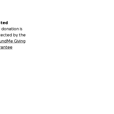
en bleiben.
rdiologe konnte
Im Andenken an
n Familien hilft.
sted
 donation is
tected by the
undMe Giving
rantee