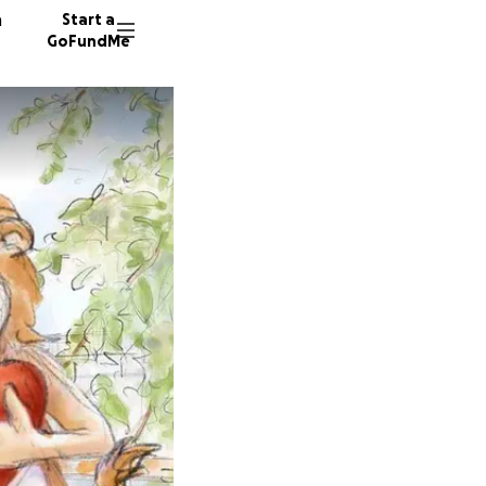
n
Start a
GoFundMe
S
A
S
148 don