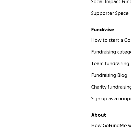
Social Impact Fun
Supporter Space
Fundraise
How to start a 
Fundraising categ
Team fundraising
Fundraising Blog
Charity fundraisin
Sign up as a nonpr
About
How GoFundMe w