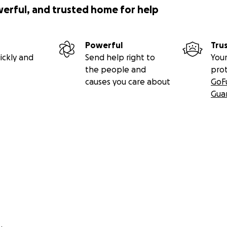
r Kinderkardiologie Heidelberg für immer dankbar verbund
werful, and trusted home for help
dlichen Einsatz der unterschiedlichen Teams der Kinderka
in glückliches und unbeschwertes Leben zu Hause führen. 
etwas Sinnvolles zurückgeben, was allen Herzkindern und dere
Powerful
Tru
ickly and
Send help right to
Your
the people and
pro
causes you care about
GoF
Gua