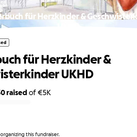
sed
rbuch für Herzkinder & Geschwister
UKHD
sed
uch für Herzkinder &
isterkinder UKHD
30
raised
of
€5K
is organizing this fundraiser.