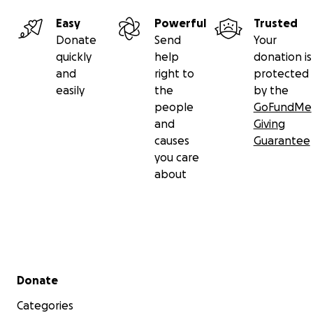
Votre Swiss Darts Association
Easy
Powerful
Trusted
Donate
Send
Your
quickly
help
donation is
and
right to
protected
easily
the
by the
people
GoFundMe
and
Giving
causes
Guarantee
you care
about
Secondary menu
Donate
Categories