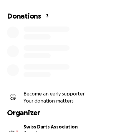
oder 1’000.
Donations
3
Mit Deiner Unterstützung hilfst Du unter anderem
bei:
* einer professionellen Turnierorganisation
* Livestream & Medientechnik
* Infrastruktur
* der Förderung des Dartsports in der Schweiz
* ❤️ einem Event, das Spieler und Fans aus ganz
Europa begeistert
Als Zeichen unserer Wertschätzung werden alle
Become an early supporter
Gönner – sofern gewünscht – auf unserer
Your donation matters
Unterstützerliste erwähnt.
Organizer
Vielen Dank für Deine Unterstützung!
Swiss Darts Association