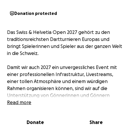
Donation protected
Das Swiss & Helvetia Open 2027 gehört zu den
traditionsreichsten Dartturnieren Europas und
bringt Spielerinnen und Spieler aus der ganzen Welt
in die Schweiz.
Damit wir auch 2027 ein unvergessliches Event mit
einer professionellen Infrastruktur, Livestreams,
einer tollen Atmosphäre und einem würdigen
Rahmen organisieren können, sind wir auf die
Unterstützung von Gönnerinnen und Gönnern
angewiesen.
Read more
Möchtest auch Du einen Beitrag leisten?
Donate
Share
Jede Spende hilft – egal ob CHF 50, 100, 250, 500