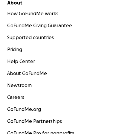
About
How GoFundMe works
GoFundMe Giving Guarantee
Supported countries
Pricing
Help Center
About GoFundMe
Newsroom
Careers
GoFundMe.org
GoFundMe Partnerships
GoFundMe Pro for nonprofits