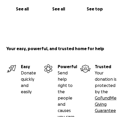
See all
See all
See top
Your easy, powerful, and trusted home for help
Easy
Powerful
Trusted
Donate
Send
Your
quickly
help
donation is
and
right to
protected
easily
the
by the
people
GoFundMe
and
Giving
causes
Guarantee
you care