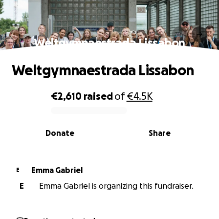
Weltgymnaestrada Lissabon
Weltgymnaestrada Lissabon
€2,610
raised
of
€4.5K
0% complete
Donate
Share
Emma Gabriel
E
E
Emma Gabriel is organizing this fundraiser.