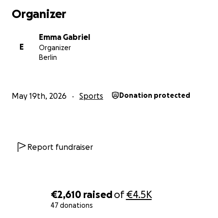
Lissabon 2027 – und helft uns, diese Zeit für unsere
Organizer
Kinder und Jugendlichen möglich zu machen.
Vielen Dank für eure Unterstützung.
Emma Gabriel
Euer Team vom Centre Talma
E
Organizer
Berlin
May 19th, 2026
Sports
Donation protected
Report fundraiser
€2,610
raised
of
€4.5K
47 donations