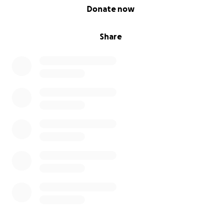
0% complete
Donate now
Share