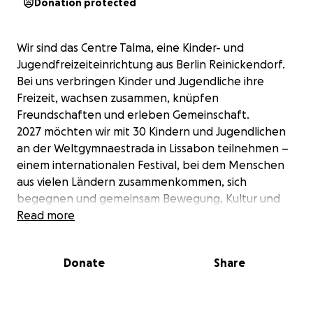
Donation protected
Wir sind das Centre Talma, eine Kinder- und
Jugendfreizeiteinrichtung aus Berlin Reinickendorf.
Bei uns verbringen Kinder und Jugendliche ihre
Freizeit, wachsen zusammen, knüpfen
Freundschaften und erleben Gemeinschaft.
2027 möchten wir mit 30 Kindern und Jugendlichen
an der Weltgymnaestrada in Lissabon teilnehmen –
einem internationalen Festival, bei dem Menschen
aus vielen Ländern zusammenkommen, sich
begegnen und gemeinsam Bewegung, Kultur und
Gemeinschaft erleben.
Read more
Für viele aus unserer Gruppe wäre diese Reise etwas
ganz Besonderes.
Donate
Share
Nicht nur wegen der Veranstaltung selbst – sondern
wegen allem, was dazugehört: gemeinsam
unterwegs sein, neue Orte entdecken, andere