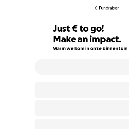
Fundraiser
€190
Just
€
to go!
Make an impact.
89% complete
Warm welkom in onze binnentuin 