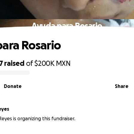
Ayuda para Rosario
ara Rosario
7
raised
of
$200K
MXN
Donate
Share
eyes
eyes is organizing this fundraiser.