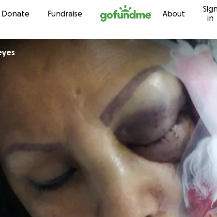
Sig
Skip to content
Donate
Fundraise
About
in
eyes