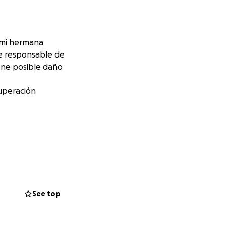
e mi hermana
se responsable de
iene posible daño
cuperación
See top