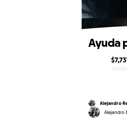
Ayuda p
$7,73
0% complete
Alejandro R
Alejandro R