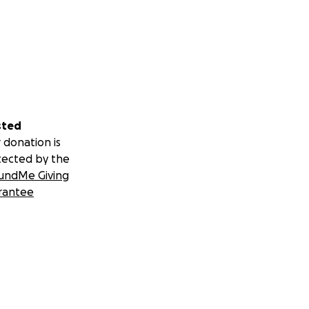
sted
 donation is
tected by the
undMe Giving
rantee