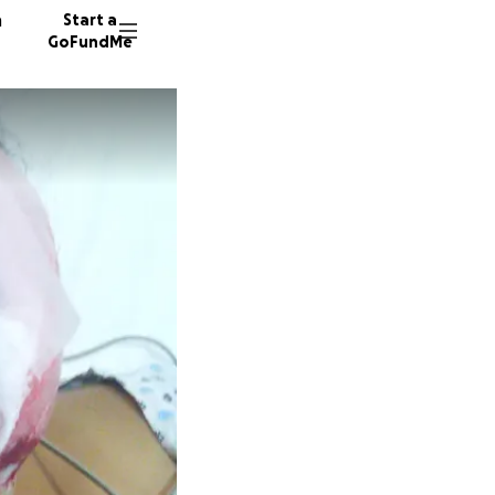
n
Start a
GoFundMe