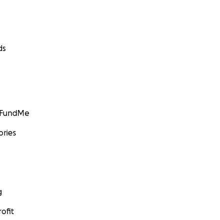
ds
GoFundMe
ories
g
ofit