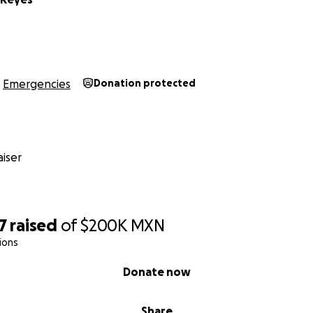
Emergencies
Donation protected
iser
7
raised
of
$200K
MXN
ions
Donate now
Share