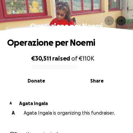
Operazione per Noemi
Operazione per Noemi
€30,511
raised
of
€110K
0% complete
Donate
Share
Agata Ingala
A
A
Agata Ingala is organizing this fundraiser.