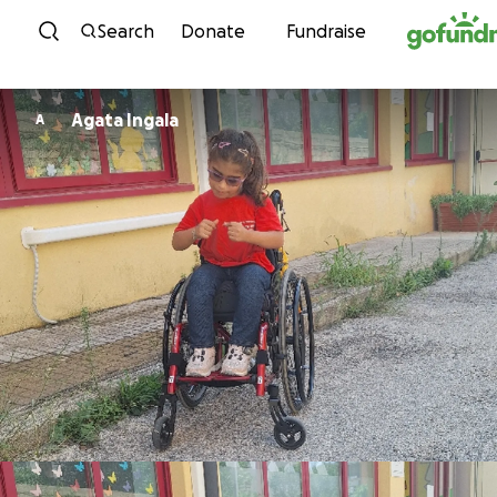
Skip to content
Search
Donate
Fundraise
Agata Ingala
A