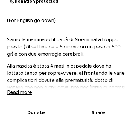
Donation protected
(For English go down)
Siamo la mamma ed il papà di Noemi nata troppo
presto (24 settimane + 6 giorni con un peso di 600
gr) e con due emorragie cerebrali.
Alla nascita è stata 4 mesi in ospedale dove ha
lottato tanto per sopravvivere, affrontando le varie
complicazioni dovute alla prematurità: dotto di
Botallo che non si chiudeva, pre nec (inizio di necrosi
Read more
dell'intestino), rop (rischio di caduta della retina
oculare), ma dopo tanti batticuori, sorrisi e lacrime
finalmente è arrivata a casa.
Donate
Share
Oggi Noemi ha 5 anni, ha un ritardo psicomotorio ma
è una bambina molto allegra e sorridente, alla scuola