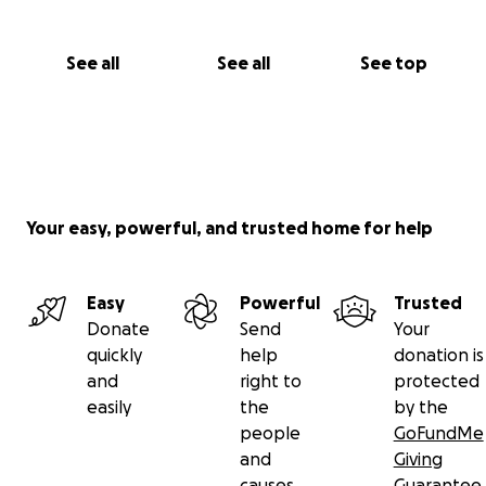
possiamo raggiungere la vetta.
See all
See all
See top
Quindi America aspettaci!!!
Ogni donazione sarà apprezzata ed ogni
condivisione preziosa.
Your easy, powerful, and trusted home for help
Grazie!
Easy
Powerful
Trusted
Donate
Send
Your
quickly
help
donation is
and
right to
protected
We are Noemi's mom and dad. She was born too
easily
the
by the
soon, at 24 weeks and 6 days, weighing just 600
people
GoFundMe
grams, and she suffered two brain hemorrhages.
and
Giving
causes
Guarantee