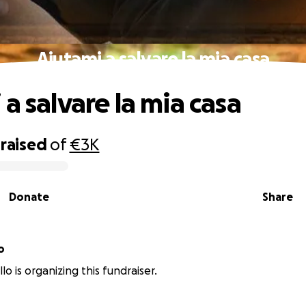
Aiutami a salvare la mia casa
a salvare la mia casa
raised
of
€3K
Donate
Share
o
lo is organizing this fundraiser.