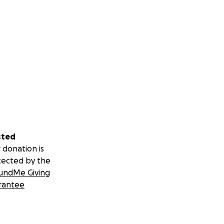
sted
 donation is
tected by the
undMe Giving
rantee