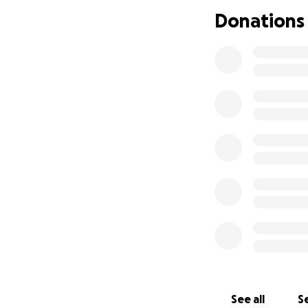
aggravati con insu
Donations
positivi.
Qualunque cifra p
con bonifico banca
Fabio Cavallo
See all
Se