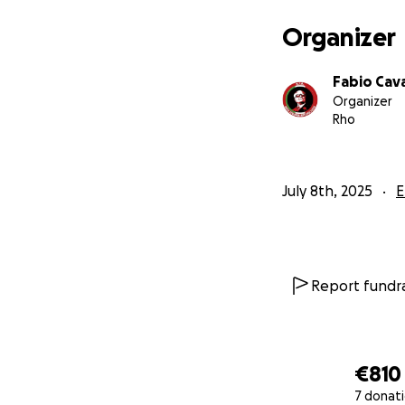
Organizer
Fabio Cava
Organizer
Rho
July 8th, 2025
E
Report fundra
€810
7 donat