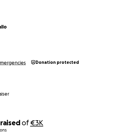
llo
mergencies
Donation protected
iser
raised
of
€3K
ions