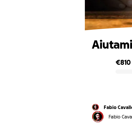
Aiutami 
€810
0% complete
Fabio Cavall
Fabio Caval