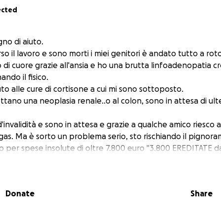
ected
gno di aiuto.
 il lavoro e sono morti i miei genitori è andato tutto a rotol
i cuore grazie all'ansia e ho una brutta linfoadenopatia cr
ndo il fisico.
to alle cure di cortisone a cui mi sono sottoposto.
ttano una neoplasia renale..o al colon, sono in attesa di ulte
d'invalidità e sono in attesa e grazie a qualche amico riesco 
 gas. Ma è sorto un problema serio, sto rischiando il pignor
per spese insolute di oltre 7.800 euro "3.800 EREDITATE dai
strutturazione condominiale per eventi extra che mi verran
... In poche parole secondo quanto scritto dall'avvocato d
oramento e asta appartamento è in corso, con notevole ag
Donate
Share
 di aiuto, perchè rischio di perdere la casa. Se non riesco a d
o la rateizzazione.
umiliato perchè ogni giorno lotto con ansia e problemi di s