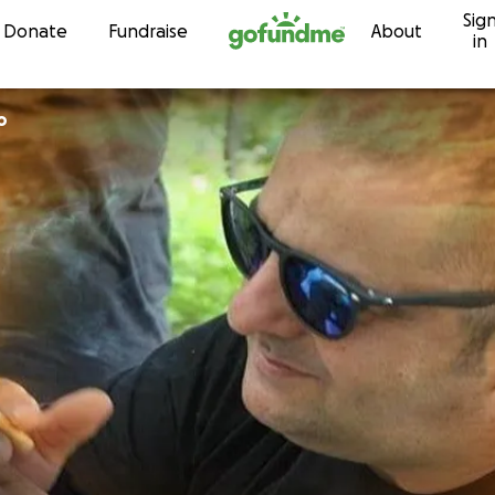
Sig
Skip to content
Donate
Fundraise
About
in
o