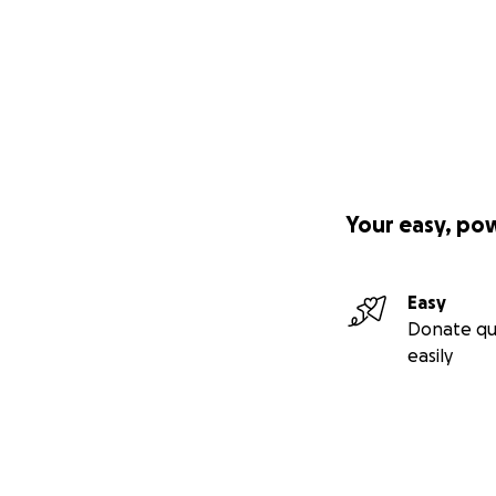
Your easy, po
Easy
Donate qu
easily