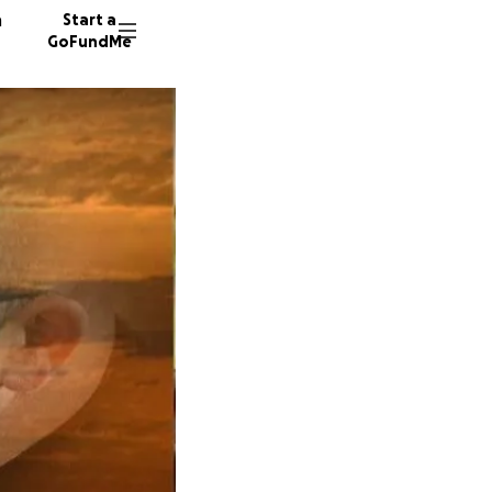
n
Start a
GoFundMe