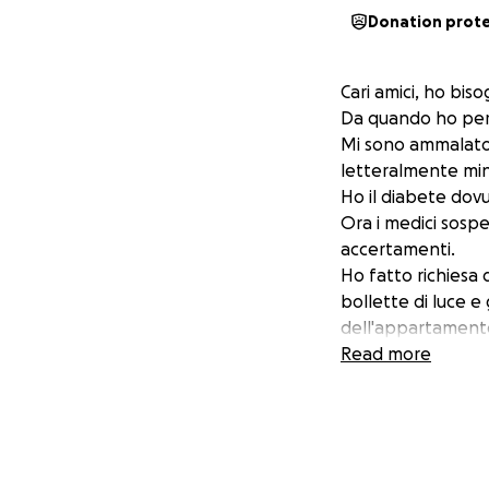
Donation prot
Cari amici, ho biso
Da quando ho perso
Mi sono ammalato d
letteralmente mina
Ho il diabete dovu
Ora i medici sospe
accertamenti.
Ho fatto richiesa 
bollette di luce e
dell'appartamento 
nuove spese di ri
Read more
mese di Settembre
procedura di pign
legali. Ho bisogno
metà non discuton
Mi sento stanco e 