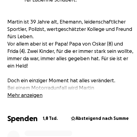
Martin ist 39 Jahre alt, Ehemann, leidenschaftlicher
Sportler, Polizist, wertgeschätzter Kollege und Freund
fürs Leben.
Vor allem aber ist er Papa! Papa von Oskar (8) und
Frida (4). Zwei Kinder, für die er immer stark sein wollte,
immer da war, immer alles gegeben hat. Für sie ist er
ein Held!
Doch ein einziger Moment hat alles verändert.
Bei einem Motorradunfall wird Martin
schwerstverletzt. Was als gemeinsamer,
Mehr anzeigen
unbeschwerter Tag begann, endet in einer Tragödie.
Nur durch Glück überlebt er. Es folgen mehrere
Spenden
Operationen, Tage voller Angst, Wochen auf der
1,8 Tsd.
Absteigend nach Summe
Intensivstation.
Und dann die niederschmetternde Diagnose