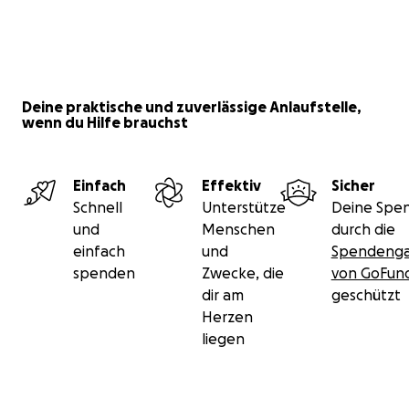
Deine praktische und zuverlässige Anlaufstelle,
wenn du Hilfe brauchst
Einfach
Effektiv
Sicher
Schnell
Unterstütze
Deine Spen
und
Menschen
durch die
einfach
und
Spendenga
spenden
Zwecke, die
von GoFu
dir am
geschützt
Herzen
liegen