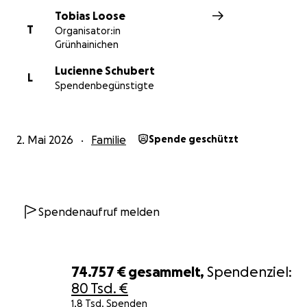
zu einem kleinen Teil abgedeckt.
Tobias Loose
T
Organisator:in
Vielleicht kann niemand von uns tatsächlich
Grünhainichen
nachempfinden, wie es sich anfühlt, aber wir können
Lucienne Schubert
entscheiden, ob wir helfen.
L
Spendenbegünstigte
Jeder Beitrag, egal wie groß oder klein, bringt Martin
ein Stück näher zurück zu dem, was ihm am
Wichtigsten ist: seine Familie.
2. Mai 2026
Familie
Spende geschützt
Wenn ihr nicht spenden könnt, hilft auch jedes Teilen.
Denn manchmal braucht es einfach viele Menschen,
um einem einzigen Menschen wieder Hoffnung zu
geben.
Spendenaufruf melden
„Versag keine Wohltat dem, der sie braucht, wenn es
in deiner Hand liegt, Gutes zu tun.“
74.757 €
gesammelt,
Spendenziel:
80 Tsd. €
Von Herzen DANKE für eure Unterstützung – für
1,8 Tsd. Spenden
Oskar und Frida, für Luci und vor allem für Martin.