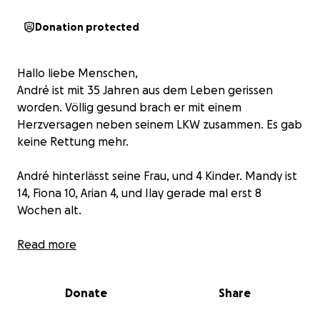
Donation protected
Hallo liebe Menschen,
André ist mit 35 Jahren aus dem Leben gerissen
worden. Völlig gesund brach er mit einem
Herzversagen neben seinem LKW zusammen. Es gab
keine Rettung mehr.
André hinterlässt seine Frau, und 4 Kinder. Mandy ist
14, Fiona 10, Arian 4, und Ilay gerade mal erst 8
Wochen alt.
Ich bitte um Spenden, weil ich Heike in jeglicher
Read more
Form unterstützen möchte. André war mein bester
Freund, Arbeitskollege und ich war so etwas wie sein
Donate
Share
Ziehpapa.