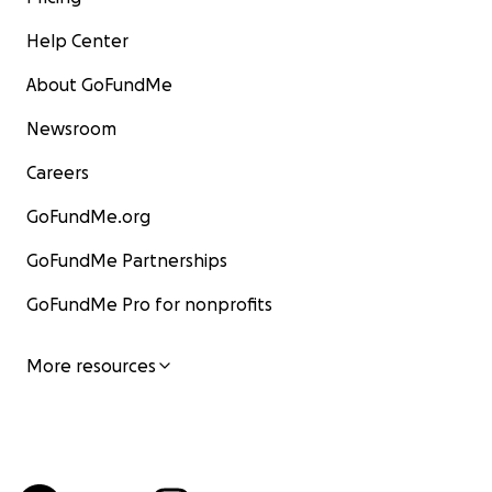
Help Center
About GoFundMe
Newsroom
Careers
GoFundMe.org
GoFundMe Partnerships
GoFundMe Pro for nonprofits
More resources