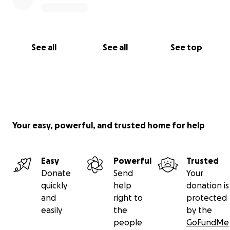
See all
See all
See top
Your easy, powerful, and trusted home for help
Easy
Powerful
Trusted
Donate
Send
Your
quickly
help
donation is
and
right to
protected
easily
the
by the
people
GoFundMe