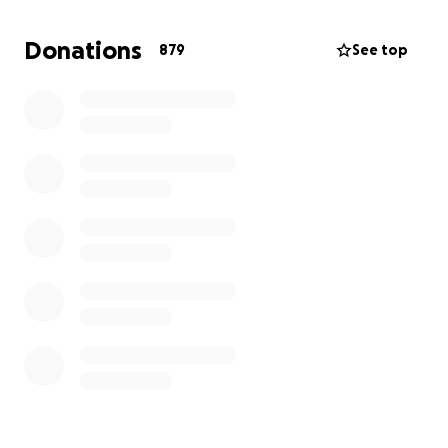
Er hinterlässt eine riesen Lücke, die niemals
geschlossen werden kann.
Donations
879
See top
Heike steht vor den Beerdigungskosten, einem Berg
weiterer Kosten. Und der Aufgabe, ihren Kindern ein
sorgenfreies Leben zu ermöglichen.
Gerne darf mich jeder kontaktieren, der weitere
Informationen möchte.