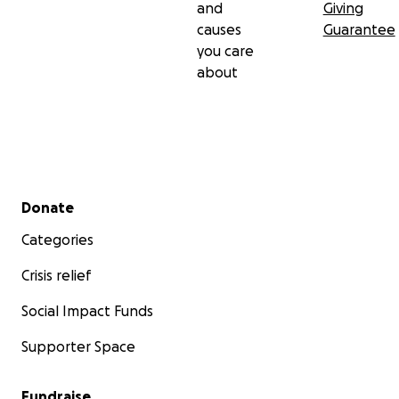
and
Giving
causes
Guarantee
you care
about
Secondary menu
Donate
Categories
Crisis relief
Social Impact Funds
Supporter Space
Fundraise