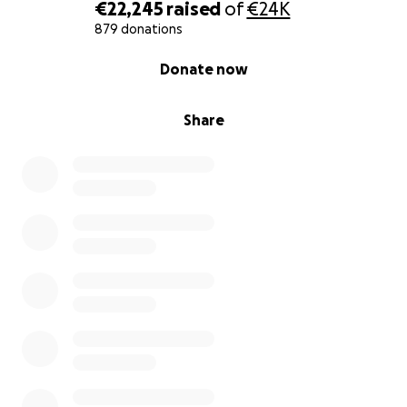
€22,245
raised
of
€24K
879 donations
0% complete
Donate now
Share