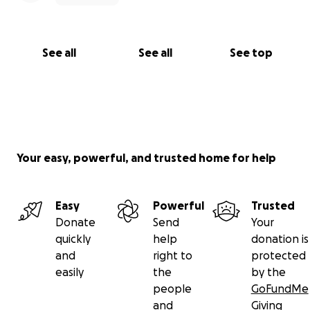
See all
See all
See top
Your easy, powerful, and trusted home for help
Easy
Powerful
Trusted
Donate
Send
Your
quickly
help
donation is
and
right to
protected
easily
the
by the
people
GoFundMe
and
Giving