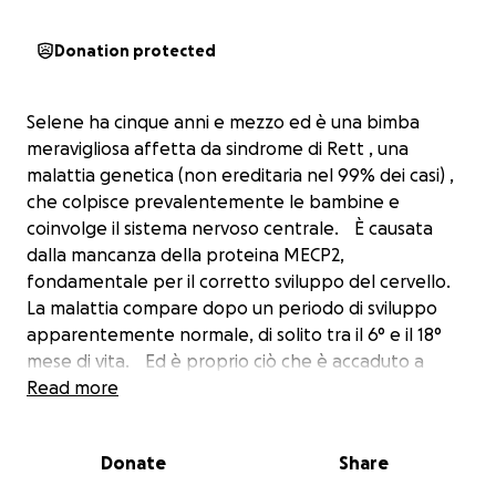
Donation protected
Selene ha cinque anni e mezzo ed è una bimba
meravigliosa affetta da sindrome di Rett , una
malattia genetica (non ereditaria nel 99% dei casi) ,
che colpisce prevalentemente le bambine e
coinvolge il sistema nervoso centrale. È causata
dalla mancanza della proteina MECP2,
fondamentale per il corretto sviluppo del cervello.
La malattia compare dopo un periodo di sviluppo
apparentemente normale, di solito tra il 6° e il 18°
mese di vita. Ed è proprio ciò che è accaduto a
Selene.
Read more
Alla nascita era una bambina curiosa, solare, vivace.
Poi, intorno ai 18 mesi, in concomitanza della nascita
Donate
Share
del suo fratellino Alessandro, è comparsa una
regressione improvvisa: nel giro di poche settimane