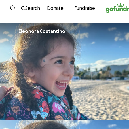
Skip to content
Search
Donate
Fundraise
Eleonora Costantino
E