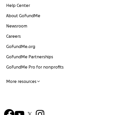
Help Center
About GoFundMe
Newsroom
Careers
GoFundMe.org
GoFundMe Partnerships
GoFundMe Pro for nonprofits
More resources