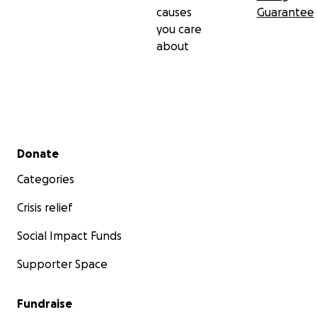
causes
Guarantee
you care
about
Secondary menu
Donate
Categories
Crisis relief
Social Impact Funds
Supporter Space
Fundraise