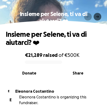
Insieme per Selene, ti va di
aiutarci? ❤️
Insieme per Selene, ti va di
aiutarci? ❤️
€21,289
raised
of
€500K
0% complete
Donate
Share
Eleonora Costantino
E
Eleonora Costantino is organizing this
E
fundraiser.