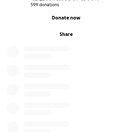
Instagram e TikTok come “Il diario di Selene”.
599 donations
0% complete
Donate now
Share