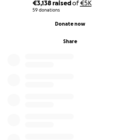
€3,138
raised
of
€5K
59 donations
0% complete
Donate now
Share