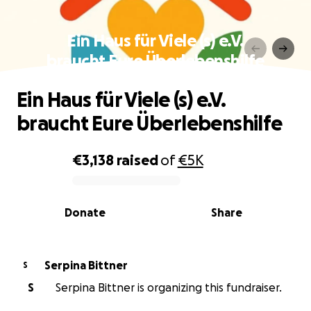
Ein Haus für Viele (s) e.V.
braucht Eure Überlebenshilfe
Ein Haus für Viele (s) e.V.
braucht Eure Überlebenshilfe
€3,138
raised
of
€5K
0% complete
Donate
Share
Serpina Bittner
S
S
Serpina Bittner is organizing this fundraiser.