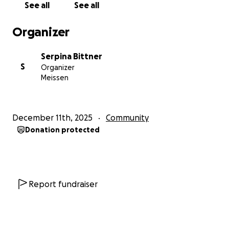
See all
See all
Ehrenamt nicht umsonst gewesen sein und helft uns
bitte mit Eurer Spende. Das Geld geht direkt auf das
Organizer
Projektkonto des Vereins und wird zu 100 % für die
Gestaltung und Ausgaben der einzelnen Projekte
Serpina Bittner
inkl. der Betriebskosten des Hauses verwendet. Und
S
Organizer
vielleicht können unsere Ehrenamtlichen davon
Meissen
auch mal ihre privaten Auslagen für den Verein, wie
Fahrtkosten, erstattet bekommen....
Wir, unsere Kinder und älteren Bürger sind für jede
December 11th, 2025
Community
Unterstützung von ganzem Herzen dankbar !!!
Donation protected
Wir freuen uns auch jederzeit über neue Besucher
und Kontakte. Einfach mal anrufen unter
0172 / 3424861.....Mit herzlichen Dankesgrüßen im
Voraus im Namen des Vorstandes
Eure Serpina Bittner
Report fundraiser