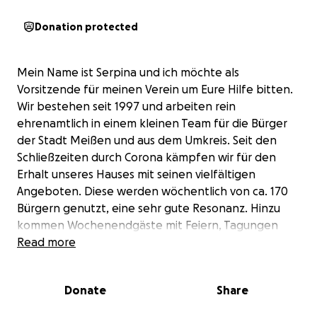
Donation protected
Mein Name ist Serpina und ich möchte als
Vorsitzende für meinen Verein um Eure Hilfe bitten.
Wir bestehen seit 1997 und arbeiten rein
ehrenamtlich in einem kleinen Team für die Bürger
der Stadt Meißen und aus dem Umkreis. Seit den
Schließzeiten durch Corona kämpfen wir für den
Erhalt unseres Hauses mit seinen vielfältigen
Angeboten. Diese werden wöchentlich von ca. 170
Bürgern genutzt, eine sehr gute Resonanz. Hinzu
kommen Wochenendgäste mit Feiern, Tagungen
und Versammlungen in unserem beliebtes Haus der
Read more
Begegnung in Meißen.
Wir bieten unseren Besuchern aller Altersgruppen
Donate
Share
von 0 - 90 Jahren vielfältigste Projekte, z.B.:
Sommerferienlager ( 2025 bereits zum 30. Mal - mein