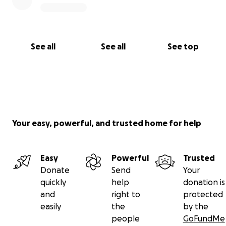
See all
See all
See top
Your easy, powerful, and trusted home for help
Easy
Powerful
Trusted
Donate
Send
Your
quickly
help
donation is
and
right to
protected
easily
the
by the
people
GoFundMe