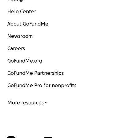
Help Center
About GoFundMe
Newsroom
Careers
GoFundMe.org
GoFundMe Partnerships
GoFundMe Pro for nonprofits
More resources