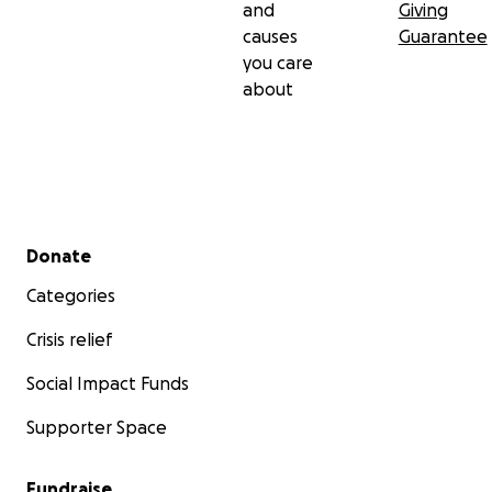
and
Giving
causes
Guarantee
you care
about
Secondary menu
Donate
Categories
Crisis relief
Social Impact Funds
Supporter Space
Fundraise