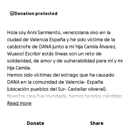
Donation protected
Hola soy Anni Sarmiento, venezolana vivo en la
ciudad de Valencia España y he sido víctima de la
catástrofe de DANA junto a mí hija Camila Álvarez.
Wuaoo! Escribir estás líneas son un reto de
solidaridad, de amor y de vulnerabilidad para mí y mi
hija Camila.
Hemos sido víctimas del estrago que ha causado
DANA en la comunidad de Valencia- España
(ubicación pueblos del Sur- Castellar oliveral).
Nuestra casa fue inundada, hemos tenidos pérdidas
materiales, no contamos con los recursos para poder
Read more
sustentar esta etapa, desconozco la magnitud de la
situación dentro de ella, más las imágenes y videos
Donate
Share
son tan aterradoras como la misma historia.