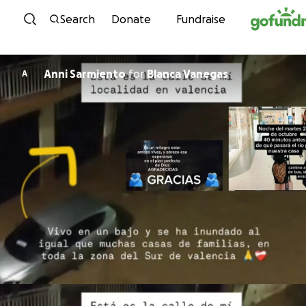
Skip to content
Search
Donate
Fundraise
Anni Sarmiento
for
Blanca Vanegas
A