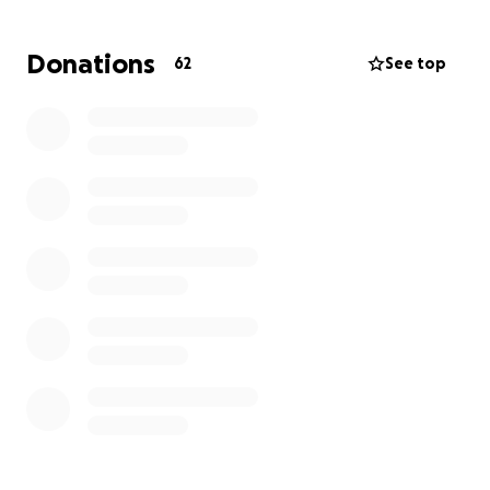
Dar ha sido siempre un valor de mí vida y de mí ✅
Marca Personal, creó en el poder de la siembra y la
Donations
62
See top
cosecha hoy estoy del lado quizás más desafiante
qué es el pedir.
El padre en su palabra dice: 'pedid y se os dará', y en
este momento requiero pedirles lo qué este a su
disponibilidad.
Es una circunstancia tan impresionante, me atrevo a
pedirles porqué me han ofrecido su ayuda y desde
ese deseo aperturó este medio para que puedan
tener un medio de apoyó para las dos.
Simplemente gracias honro sus vidas, su trabajo y su
siembra.
Esto también pasará, hecho está.