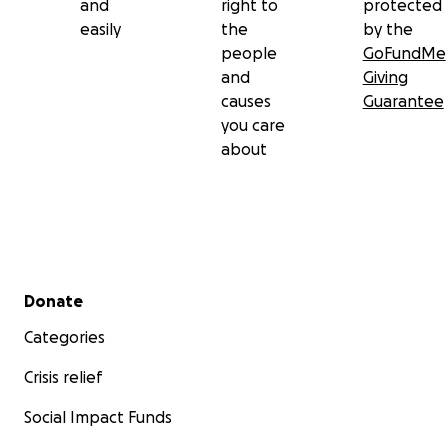
and
right to
protected
easily
the
by the
people
GoFundMe
and
Giving
causes
Guarantee
you care
about
Secondary menu
Donate
Categories
Crisis relief
Social Impact Funds